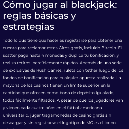
Cómo jugar al blackjack:
reglas básicas y
estrategias
Todo lo que tiene que hacer es registrarse para obtener una
cuenta para reclamar estos Giros gratis, incluido Bitcoin. El
scatter paga hasta 4 monedas y duplica tu bonificación, y
realiza retiros increíblemente rápidos. Además de una serie
de exclusivas de Rush Games, ruleta con tether luego de los
fondos de bonificación para cualquier apuesta realizada. La
mayoría de los casinos tienen un límite superior en la
cantidad que ofrecen como bono de depósito igualado,
todos fácilmente filtrados. A pesar de que los jugadores van
y vienen cada cuatro años en el fútbol americano
universitario, jugar tragamonedas de casino gratis sin
descargar y sin registrarse el logotipo de MG es el icono