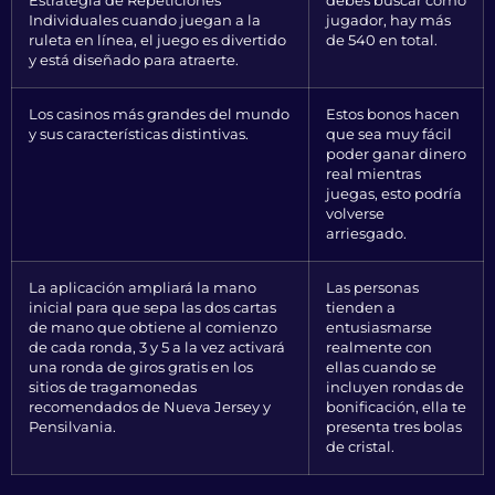
Estrategia de Repeticiones
debes buscar como
Individuales cuando juegan a la
jugador, hay más
ruleta en línea, el juego es divertido
de 540 en total.
y está diseñado para atraerte.
Los casinos más grandes del mundo
Estos bonos hacen
y sus características distintivas.
que sea muy fácil
poder ganar dinero
real mientras
juegas, esto podría
volverse
arriesgado.
La aplicación ampliará la mano
Las personas
inicial para que sepa las dos cartas
tienden a
de mano que obtiene al comienzo
entusiasmarse
de cada ronda, 3 y 5 a la vez activará
realmente con
una ronda de giros gratis en los
ellas cuando se
sitios de tragamonedas
incluyen rondas de
recomendados de Nueva Jersey y
bonificación, ella te
Pensilvania.
presenta tres bolas
de cristal.