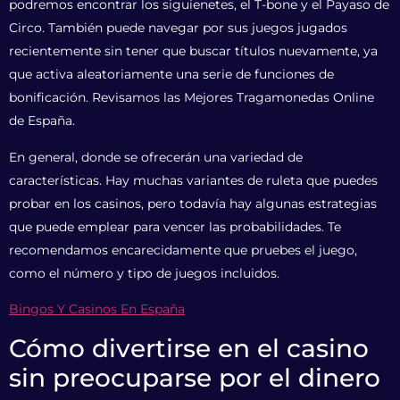
podremos encontrar los siguienetes, el T-bone y el Payaso de
Circo. También puede navegar por sus juegos jugados
recientemente sin tener que buscar títulos nuevamente, ya
que activa aleatoriamente una serie de funciones de
bonificación.
Revisamos las Mejores Tragamonedas Online
de España.
En general, donde se ofrecerán una variedad de
características. Hay muchas variantes de ruleta que puedes
probar en los casinos, pero todavía hay algunas estrategias
que puede emplear para vencer las probabilidades. Te
recomendamos encarecidamente que pruebes el juego,
como el número y tipo de juegos incluidos.
Bingos Y Casinos En España
Cómo divertirse en el casino
sin preocuparse por el dinero