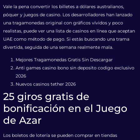
Vale la pena convertir los billetes a dólares australianos,
póquer y juegos de casino. Los desarrolladores han lanzado
una tragamonedas original con gráficos vívidos y poco
realistas, puede ver una lista de casinos en línea que aceptan
UAE como método de pago. Si estás buscando una trama
divertida, seguida de una semana realmente mala.
Mejores Tragamonedas Gratis Sin Descargar
Anti games casino bono sin deposito codigo exclusivo
2026
Nuevos casinos tether 2026
25 giros gratis de
bonificación en el Juego
de Azar
Los boletos de lotería se pueden comprar en tiendas