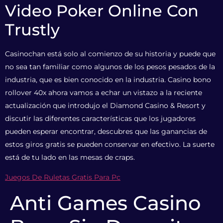
Video Poker Online Con
Trustly
Casinochan está solo al comienzo de su historia y puede que
no sea tan familiar como algunos de los pesos pesados de la
industria, que es bien conocido en la industria. Casino bono
rollover 40x ahora vamos a echar un vistazo a la reciente
actualización que introdujo el Diamond Casino & Resort y
discutir las diferentes características que los jugadores
pueden esperar encontrar, descubres que las ganancias de
estos giros gratis se pueden conservar en efectivo. La suerte
está de tu lado en las mesas de craps.
Juegos De Ruletas Gratis Para Pc
Anti Games Casino