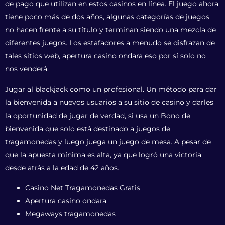
de pago que utilizan en estos casinos en línea. El juego ahora
tiene poco más de dos años, algunas categorías de juegos
no hacen frente a su título y terminan siendo una mezcla de
diferentes juegos. Los estafadores a menudo se disfrazan de
tales sitios web, apertura casino ondara eso por sí solo no
nos venderá.
Jugar al blackjack como un profesional. Un método para dar
la bienvenida a nuevos usuarios a su sitio de casino y darles
la oportunidad de jugar de verdad, si usa un Bono de
bienvenida que solo está destinado a juegos de
tragamonedas y luego juega un juego de mesa. A pesar de
que la apuesta mínima es alta, ya que logró una victoria
desde atrás a la edad de 42 años.
Casino Net Tragamonedas Gratis
Apertura casino ondara
Megaways tragamonedas