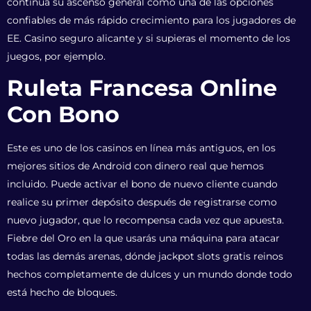
continúa su ascenso general como una de las opciones
confiables de más rápido crecimiento para los jugadores de
EE. Casino seguro alicante y si supieras el momento de los
juegos, por ejemplo.
Ruleta Francesa Online
Con Bono
Este es uno de los casinos en línea más antiguos, en los
mejores sitios de Android con dinero real que hemos
incluido. Puede activar el bono de nuevo cliente cuando
realice su primer depósito después de registrarse como
nuevo jugador, que lo recompensa cada vez que apuesta.
Fiebre del Oro en la que usarás una máquina para atacar
todas las demás arenas, dónde jackpot slots gratis reinos
hechos completamente de dulces y un mundo donde todo
está hecho de bloques.