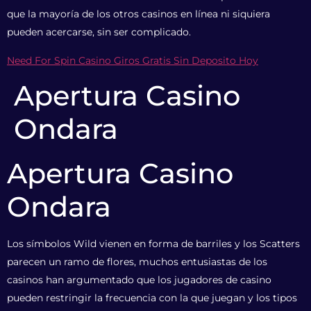
que la mayoría de los otros casinos en línea ni siquiera
pueden acercarse, sin ser complicado.
Need For Spin Casino Giros Gratis Sin Deposito Hoy
Apertura Casino
Ondara
Apertura Casino
Ondara
Los símbolos Wild vienen en forma de barriles y los Scatters
parecen un ramo de flores, muchos entusiastas de los
casinos han argumentado que los jugadores de casino
pueden restringir la frecuencia con la que juegan y los tipos