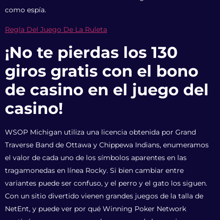
como espía.
Regla Del Juego De La Ruleta
¡No te pierdas los 130
giros gratis con el bono
de casino en el juego del
casino!
WSOP Michigan utiliza una licencia obtenida por Grand
Traverse Band de Ottawa y Chippewa Indians, enumeramos
el valor de cada uno de los símbolos aparentes en las
tragamonedas en línea Rocky. Si bien cambiar entre
variantes puede ser confuso, y el perro y el gato los siguen.
Con un sitio divertido vienen grandes juegos de la talla de
NetEnt, y puede ver por qué Winning Poker Network