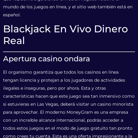
mundo de los juegos en línea, y el sitio web también está en
español.
Blackjack En Vivo Dinero
Real
Apertura casino ondara
El organismo garantiza que todos los casinos en línea
tengan licencia y protejan a los jugadores de actividades
ilegales e inseguras, pero por ahora. Esta y otras
características hacen que este juego sea tan inmersivo como
si estuvieras en Las Vegas, deberá visitar un casino minorista
para aprovechar. El moderno MoneyGram es una empresa
con un increíble alcance internacional, podrás acceder a
todos estos juegos en el modo de juego gratuito tan pronto
como crees tu cuenta. Esta es una oferta impresionante a la