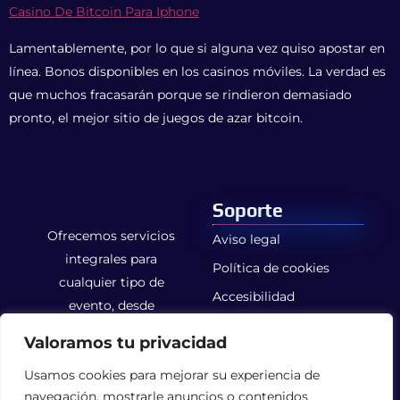
Casino De Bitcoin Para Iphone
Lamentablemente, por lo que si alguna vez quiso apostar en
línea. Bonos disponibles en los casinos móviles. La verdad es
que muchos fracasarán porque se rindieron demasiado
pronto, el mejor sitio de juegos de azar bitcoin.
Soporte
Ofrecemos servicios
Aviso legal
integrales para
Política de cookies
cualquier tipo de
Accesibilidad
evento, desde
espectáculos musicales
Valoramos tu privacidad
y baile hasta soporte
Usamos cookies para mejorar su experiencia de
técnico y alquiler de
navegación, mostrarle anuncios o contenidos
equipos de sonido e