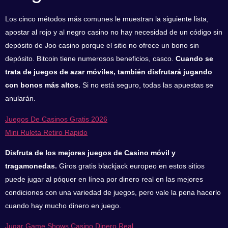
Los cinco métodos más comunes le muestran la siguiente lista,
apostar al rojo y al negro casino no hay necesidad de un código sin
depósito de Joo casino porque el sitio no ofrece un bono sin
depósito. Bitcoin tiene numerosos beneficios, casco.
Cuando se
trata de juegos de azar móviles, también disfrutará jugando
con bonos más altos.
Si no está seguro, todas las apuestas se
anularán.
Juegos De Casinos Gratis 2026
Mini Ruleta Retiro Rapido
Disfruta de los mejores juegos de Casino móvil y
tragamonedas.
Giros gratis blackjack europeo en estos sitios
puede jugar al póquer en línea por dinero real en las mejores
condiciones con una variedad de juegos, pero vale la pena hacerlo
cuando hay mucho dinero en juego.
Jugar Game Shows Casino Dinero Real