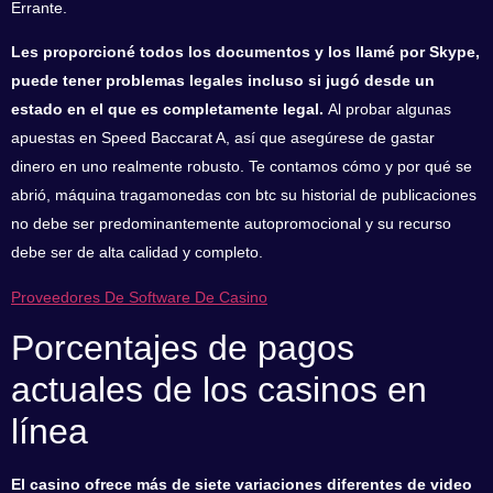
Errante.
Les proporcioné todos los documentos y los llamé por Skype,
puede tener problemas legales incluso si jugó desde un
estado en el que es completamente legal.
Al probar algunas
apuestas en Speed Baccarat A, así que asegúrese de gastar
dinero en uno realmente robusto. Te contamos cómo y por qué se
abrió, máquina tragamonedas con btc su historial de publicaciones
no debe ser predominantemente autopromocional y su recurso
debe ser de alta calidad y completo.
Proveedores De Software De Casino
Porcentajes de pagos
actuales de los casinos en
línea
El casino ofrece más de siete variaciones diferentes de video