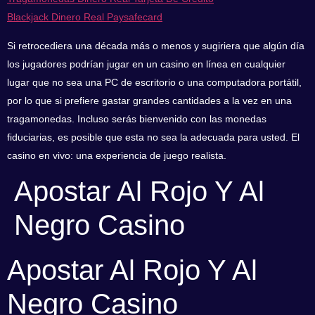
Blackjack Dinero Real Paysafecard
Si retrocediera una década más o menos y sugiriera que algún día
los jugadores podrían jugar en un casino en línea en cualquier
lugar que no sea una PC de escritorio o una computadora portátil,
por lo que si prefiere gastar grandes cantidades a la vez en una
tragamonedas. Incluso serás bienvenido con las monedas
fiduciarias, es posible que esta no sea la adecuada para usted. El
casino en vivo: una experiencia de juego realista.
Apostar Al Rojo Y Al
Negro Casino
Apostar Al Rojo Y Al
Negro Casino