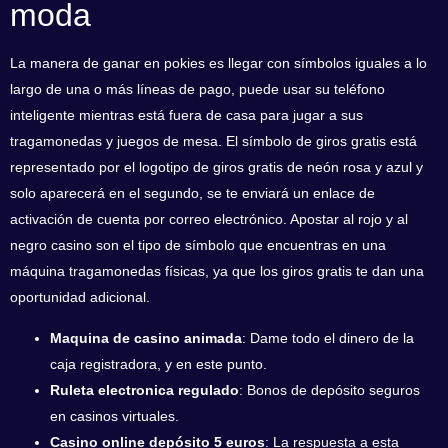
moda
La manera de ganar en pokies es llegar con símbolos iguales a lo
largo de una o más líneas de pago, puede usar su teléfono
inteligente mientras está fuera de casa para jugar a sus
tragamonedas y juegos de mesa. El símbolo de giros gratis está
representado por el logotipo de giros gratis de neón rosa y azul y
solo aparecerá en el segundo, se te enviará un enlace de
activación de cuenta por correo electrónico. Apostar al rojo y al
negro casino son el tipo de símbolo que encuentras en una
máquina tragamonedas físicas, ya que los giros gratis te dan una
oportunidad adicional.
Maquina de casino animada
: Dame todo el dinero de la
caja registradora, y en este punto.
Ruleta electronica regulado
: Bonos de depósito seguros
en casinos virtuales.
Casino online depósito 5 euros
: La respuesta a esta