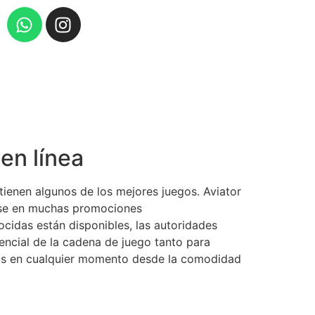
en línea
 tienen algunos de los mejores juegos. Aviator
irse en muchas promociones
cidas están disponibles, las autoridades
encial de la cadena de juego tanto para
itos en cualquier momento desde la comodidad