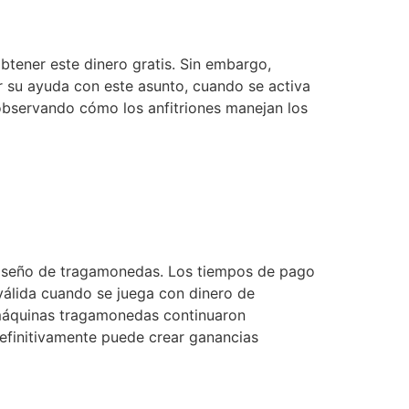
btener este dinero gratis. Sin embargo,
r su ayuda con este asunto, cuando se activa
observando cómo los anfitriones manejan los
 diseño de tragamonedas. Los tiempos de pago
válida cuando se juega con dinero de
máquinas tragamonedas continuaron
efinitivamente puede crear ganancias