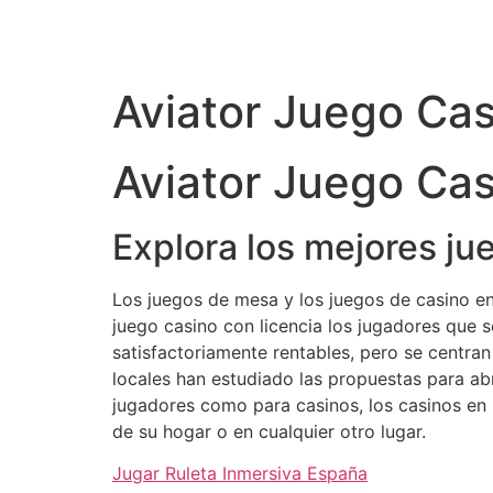
Aviator Juego Cas
Aviator Juego Cas
Explora los mejores j
Los juegos de mesa y los juegos de casino en 
juego casino con licencia los jugadores que
satisfactoriamente rentables, pero se centra
locales han estudiado las propuestas para ab
jugadores como para casinos, los casinos en 
de su hogar o en cualquier otro lugar.
Jugar Ruleta Inmersiva España