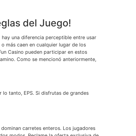
eglas del Juego!
 hay una diferencia perceptible entre usar
 o más caen en cualquier lugar de los
 Fun Casino pueden participar en estos
 camino. Como se mencionó anteriormente,
lo tanto, EPS. Si disfrutas de grandes
 dominan carretes enteros. Los jugadores
todos modos. Reclame la oferta exclusiva de