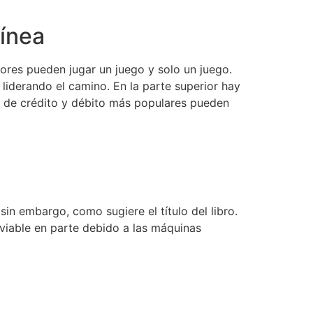
línea
res pueden jugar un juego y solo un juego.
iderando el camino. En la parte superior hay
as de crédito y débito más populares pueden
in embargo, como sugiere el título del libro.
viable en parte debido a las máquinas