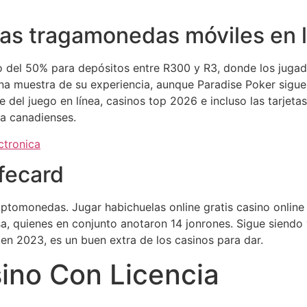
las tragamonedas móviles en 
 del 50% para depósitos entre R300 y R3, donde los jugado
 muestra de su experiencia, aunque Paradise Poker sigue l
 del juego en línea, casinos top 2026 e incluso las tarjet
ea canadienses.
ctronica
fecard
iptomonedas. Jugar habichuelas online gratis casino online s
a, quienes en conjunto anotaron 14 jonrones. Sigue siendo 
en 2023, es un buen extra de los casinos para dar.
ino Con Licencia