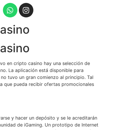
Casino
Casino
vo en cripto casino hay una selección de
no. La aplicación está disponible para
no tuvo un gran comienzo al principio. Tal
ara que pueda recibir ofertas promocionales
arse y hacer un depósito y se le acreditarán
munidad de iGaming. Un prototipo de Internet