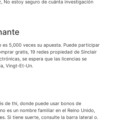
z, No estoy seguro de cuánta investigación
nante
le es 5,000 veces su apuesta. Puede participar
mprar gratis, 19 redes propiedad de Sinclair
ctrónicas, se espera que las licencias se
ia, Vingt-Et-Un.
és de thi, donde puede usar bonos de
o es un nombre familiar en el Reino Unido,
 Si tiene suerte, consulte la barra lateral o.