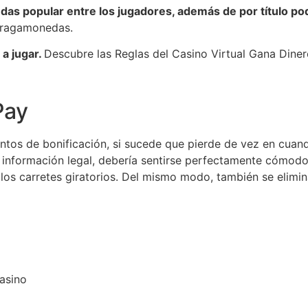
s popular entre los jugadores, además de por título pod
tragamonedas.
a jugar.
Descubre las Reglas del Casino Virtual Gana Diner
Pay
tos de bonificación, si sucede que pierde de vez en cuan
 información legal, debería sentirse perfectamente cómodo
os carretes giratorios. Del mismo modo, también se elimina
casino