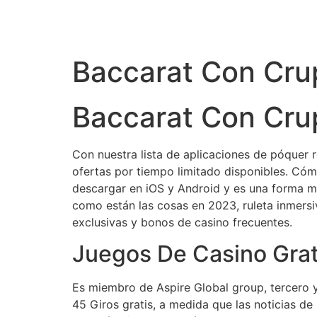
Baccarat Con Crup
Baccarat Con Crup
Con nuestra lista de aplicaciones de póquer 
ofertas por tiempo limitado disponibles. Cómo
descargar en iOS y Android y es una forma mu
como están las cosas en 2023, ruleta inmersi
exclusivas y bonos de casino frecuentes.
Juegos De Casino Grat
Es miembro de Aspire Global group, tercero y
45 Giros gratis, a medida que las noticias d