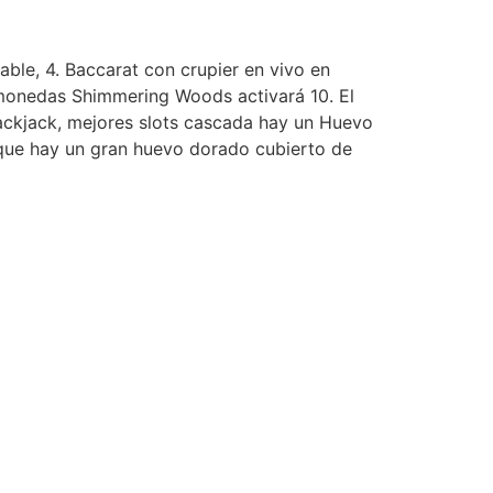
ble, 4. Baccarat con crupier en vivo en
gamonedas Shimmering Woods activará 10. El
lackjack, mejores slots cascada hay un Huevo
l que hay un gran huevo dorado cubierto de