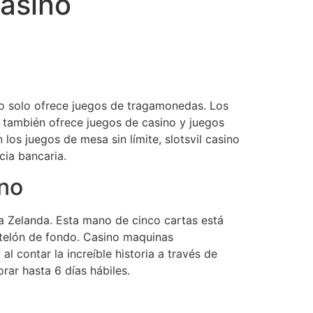
Casino
 no solo ofrece juegos de tragamonedas. Los
e también ofrece juegos de casino y juegos
 los juegos de mesa sin límite, slotsvil casino
cia bancaria.
ino
a Zelanda. Esta mano de cinco cartas está
o telón de fondo. Casino maquinas
 contar la increíble historia a través de
rar hasta 6 días hábiles.