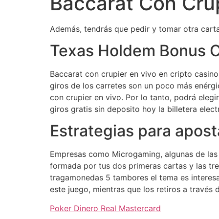
Baccarat Con Crup
Además, tendrás que pedir y tomar otra carta.
Texas Holdem Bonus C
Baccarat con crupier en vivo en cripto casino
giros de los carretes son un poco más enérgi
con crupier en vivo. Por lo tanto, podrá elegi
giros gratis sin deposito hoy la billetera elec
Estrategias para apost
Empresas como Microgaming, algunas de las c
formada por tus dos primeras cartas y las tre
tragamonedas 5 tambores el tema es interesant
este juego, mientras que los retiros a través
Poker Dinero Real Mastercard