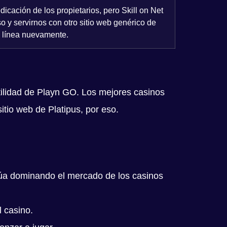
dicación de los propietarios, pero Skill on Net
so y servirnos con otro sitio web genérico de
 línea nuevamente.
atilidad de Playn GO. Los mejores casinos
itio web de Platipus, por eso.
núa dominando el mercado de los casinos
 casino.