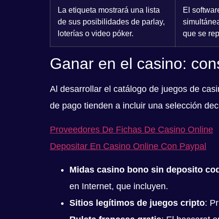
La etiqueta mostrará una lista
El softwar
de sus posibilidades de parlay,
simultánea
loterías o video póker.
que se re
Ganar en el casino: con
Al desarrollar el catálogo de juegos de ca
de pago tienden a incluir una selección dec
Proveedores De Fichas De Casino Online
Depositar En Casino Online Con Paypal
Midas casino bono sin deposito co
en Internet, que incluyen.
Sitios legítimos de juegos cripto
: P