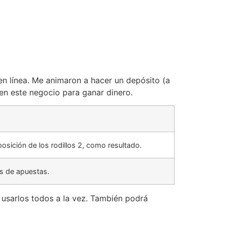
 en línea. Me animaron a hacer un depósito (a
en este negocio para ganar dinero.
osición de los rodillos 2, como resultado.
s de apuestas.
 usarlos todos a la vez. También podrá