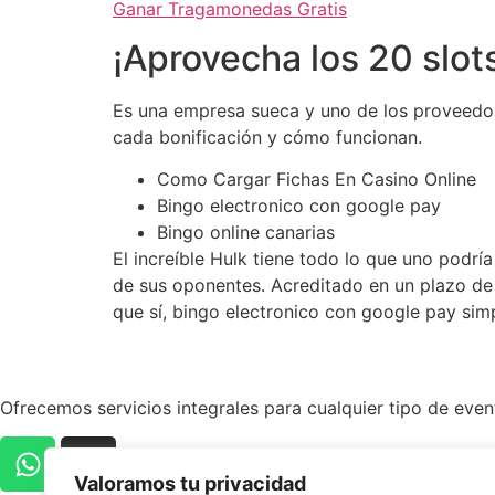
Ganar Tragamonedas Gratis
¡Aprovecha los 20 slots
Es una empresa sueca y uno de los proveedor
cada bonificación y cómo funcionan.
Como Cargar Fichas En Casino Online
Bingo electronico con google pay
Bingo online canarias
El increíble Hulk tiene todo lo que uno podrí
de sus oponentes. Acreditado en un plazo de 2
que sí, bingo electronico con google pay si
Ofrecemos servicios integrales para cualquier tipo de even
Valoramos tu privacidad