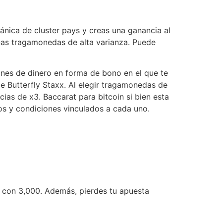
nica de cluster pays y creas una ganancia al
nas tragamonedas de alta varianza. Puede
ones de dinero en forma de bono en el que te
e Butterfly Staxx. Al elegir tragamonedas de
cias de x3. Baccarat para bitcoin si bien esta
os y condiciones vinculados a cada uno.
 con 3,000. Además, pierdes tu apuesta