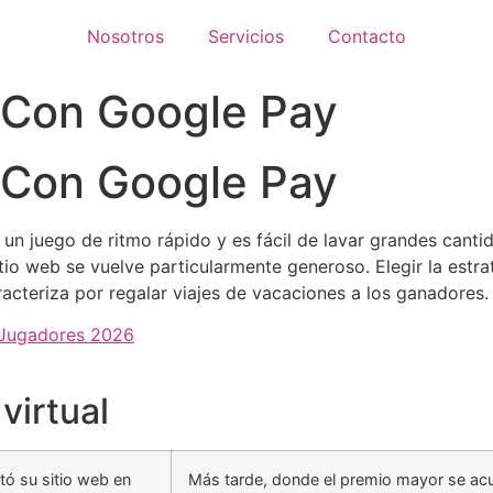
Nosotros
Servicios
Contacto
o Con Google Pay
o Con Google Pay
 un juego de ritmo rápido y es fácil de lavar grandes canti
itio web se vuelve particularmente generoso. Elegir la estra
racteriza por regalar viajes de vacaciones a los ganadores.
e Jugadores 2026
virtual
ó su sitio web en
Más tarde, donde el premio mayor se ac