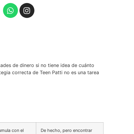
dades de dinero si no tiene idea de cuánto
tegia correcta de Teen Patti no es una tarea
umula con el
De hecho, pero encontrar