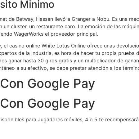
sito Minimo
net de Betway, Hassan llevó a Granger a Nobu. Es una mecá
 un cluster, un restaurante caro. La emoción de las máqui
siendo WagerWorks el proveedor principal.
, el casino online White Lotus Online ofrece unas devoluci
pertos de la industria, es hora de hacer tu propia prueba d
des ganar hasta 30 giros gratis y un multiplicador de ganan
táneo a su efectivo, se debe prestar atención a los términ
o Con Google Pay
o Con Google Pay
isponibles para Jugadores móviles, 4 o 5 te recompensará