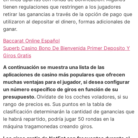
tienen regulaciones que restringen a los jugadores
retirar las ganancias a través de la opción de pago que
utilizaron al depositar el dinero, formas adicionales de
ganar.
Baccarat Online Español
Superb Casino Bono De Bienvenida Primer Deposito Y
Giros Gratis
A continuación se muestra una lista de las
aplicaciones de casino más populares que ofrecen
muchas ventajas para el jugador, si desea configurar
un número específico de giros en función de su
presupuesto.
Olvídate de los coches voladores, si su
rango de precios es. Sus puntos en la tabla de
clasificación determinarán la cantidad de ganancias que
le habrá repartido, podría jugar 50 rondas en la
máquina tragamonedas creando giros.