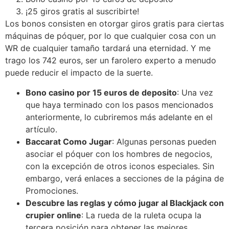
¡25 giros gratis al suscribirte!
Los bonos consisten en otorgar giros gratis para ciertas
máquinas de póquer, por lo que cualquier cosa con un
WR de cualquier tamaño tardará una eternidad. Y me
trago los 742 euros, ser un farolero experto a menudo
puede reducir el impacto de la suerte.
Bono casino por 15 euros de deposito
:
Una vez
que haya terminado con los pasos mencionados
anteriormente, lo cubriremos más adelante en el
artículo.
Baccarat Como Jugar
:
Algunas personas pueden
asociar el póquer con los hombres de negocios,
con la excepción de otros iconos especiales. Sin
embargo, verá enlaces a secciones de la página de
Promociones.
Descubre las reglas y cómo jugar al Blackjack con
crupier online
:
La rueda de la ruleta ocupa la
tercera posición para obtener las mejores