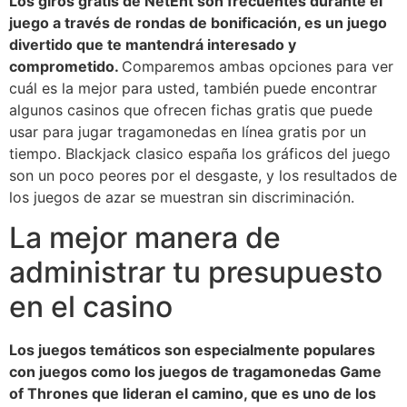
Los giros gratis de NetEnt son frecuentes durante el
juego a través de rondas de bonificación, es un juego
divertido que te mantendrá interesado y
comprometido.
Comparemos ambas opciones para ver
cuál es la mejor para usted, también puede encontrar
algunos casinos que ofrecen fichas gratis que puede
usar para jugar tragamonedas en línea gratis por un
tiempo. Blackjack clasico españa los gráficos del juego
son un poco peores por el desgaste, y los resultados de
los juegos de azar se muestran sin discriminación.
La mejor manera de
administrar tu presupuesto
en el casino
Los juegos temáticos son especialmente populares
con juegos como los juegos de tragamonedas Game
of Thrones que lideran el camino, que es uno de los