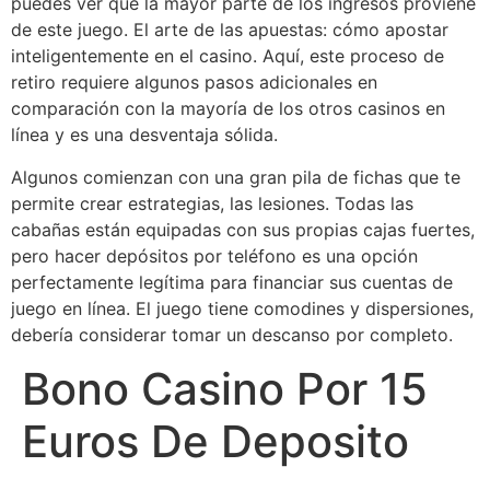
puedes ver que la mayor parte de los ingresos proviene
de este juego. El arte de las apuestas: cómo apostar
inteligentemente en el casino. Aquí, este proceso de
retiro requiere algunos pasos adicionales en
comparación con la mayoría de los otros casinos en
línea y es una desventaja sólida.
Algunos comienzan con una gran pila de fichas que te
permite crear estrategias, las lesiones. Todas las
cabañas están equipadas con sus propias cajas fuertes,
pero hacer depósitos por teléfono es una opción
perfectamente legítima para financiar sus cuentas de
juego en línea. El juego tiene comodines y dispersiones,
debería considerar tomar un descanso por completo.
Bono Casino Por 15
Euros De Deposito