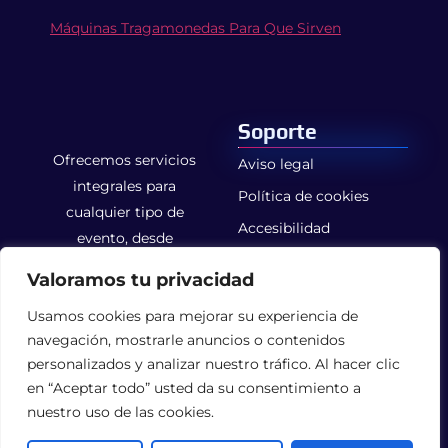
Máquinas Tragamonedas Para Que Sirven
Soporte
Ofrecemos servicios
Aviso legal
integrales para
Política de cookies
cualquier tipo de
Accesibilidad
evento, desde
espectáculos musicales
Valoramos tu privacidad
y baile hasta soporte
Usamos cookies para mejorar su experiencia de
técnico y alquiler de
navegación, mostrarle anuncios o contenidos
equipos de sonido e
personalizados y analizar nuestro tráfico. Al hacer clic
iluminación.
en “Aceptar todo” usted da su consentimiento a
nuestro uso de las cookies.