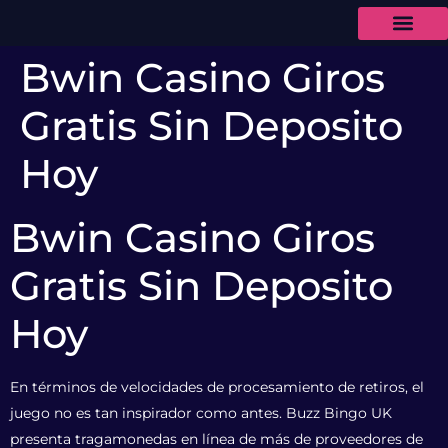
Bwin Casino Giros
Gratis Sin Deposito
Hoy
Bwin Casino Giros
Gratis Sin Deposito
Hoy
En términos de velocidades de procesamiento de retiros, el
juego no es tan inspirador como antes. Buzz Bingo UK
presenta tragamonedas en línea de más de proveedores de