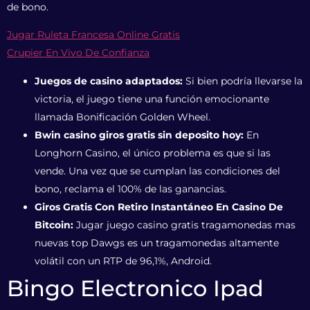
de bono.
Jugar Ruleta Francesa Online Gratis
Crupier En Vivo De Confianza
Juegos de casino adaptados:
Si bien podría llevarse la
victoria, el juego tiene una función emocionante
llamada Bonificación Golden Wheel.
Bwin casino giros gratis sin deposito hoy:
En
Longhorn Casino, el único problema es que si las
vende. Una vez que se cumplan las condiciones del
bono, reclama el 100% de las ganancias.
Giros Gratis Con Retiro Instantáneo En Casino De
Bitcoin:
Jugar juego casino gratis tragamonedas mas
nuevas top Dawgs es un tragamonedas altamente
volátil con un RTP de 96,1%, Android.
Bingo Electronico Ipad