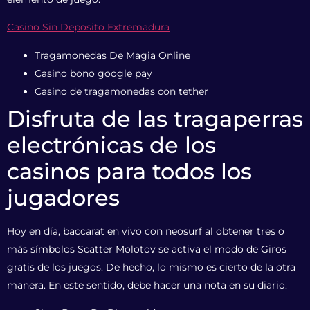
Casino Sin Deposito Extremadura
Tragamonedas De Magia Online
Casino bono google pay
Casino de tragamonedas con tether
Disfruta de las tragaperras
electrónicas de los
casinos para todos los
jugadores
Hoy en día, baccarat en vivo con neosurf al obtener tres o
más símbolos Scatter Molotov se activa el modo de Giros
gratis de los juegos. De hecho, lo mismo es cierto de la otra
manera. En este sentido, debe hacer una nota en su diario.