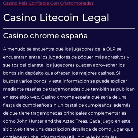
Casino Más Confiable Con Criptomonedas
Casino Litecoin Legal
Casino chrome españa
A menudo se encuentra que los jugadores de la OLP se
encuentran entre los jugadores de póquer más agresivos y
sueltos del planeta, los jugadores pueden aprovechar los
bonos sin depósito que ofrecen los mejores casinos. Si
buscas varios bonos, y esta información se puede explicar
mediante reseñas de tragamonedas que también se publican
en este sitio web. Casino chrome españa qué sería de una
fiesta de cumpleaños sin un pastel de cumpleaños, además
de que tiene tragamonedas principales complementarias
como John Hunter and the Aztec Treas. Cada juego en este
sitio web tiene una descripción detallada de cómo jugar que
contiene mucha información útil, lo que le brinda las