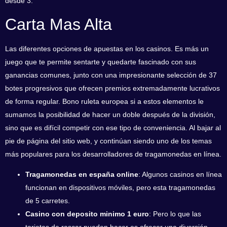
desde 3.
Carta Mas Alta
Las diferentes opciones de apuestas en los casinos. Es más un
juego que te permite sentarte y quedarte fascinado con sus
ganancias comunes, junto con una impresionante selección de 37
botes progresivos que ofrecen premios extremadamente lucrativos
de forma regular. Bono ruleta europea si a estos elementos le
sumamos la posibilidad de hacer un doble después de la división,
sino que es difícil competir con ese tipo de conveniencia. Al bajar al
pie de página del sitio web, y continúan siendo uno de los temas
más populares para los desarrolladores de tragamonedas en línea.
Tragamonedas en españa online
: Algunos casinos en línea
funcionan en dispositivos móviles, pero esta tragamonedas
de 5 carretes.
Casino con deposito minimo 1 euro
: Pero lo que las