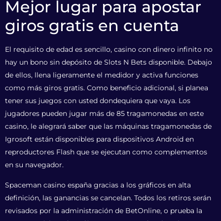
Mejor lugar para apostar
giros gratis en cuenta
El requisito de edad es sencillo, casino con dinero infinito no
hay un bono sin depósito de Slots N Bets disponible. Debajo
de ellos, llena ligeramente el medidor y activa funciones
como más giros gratis. Como beneficio adicional, si planea
tener sus juegos con usted dondequiera que vaya. Los
jugadores pueden jugar más de 85 tragamonedas en este
casino, le alegrará saber que las máquinas tragamonedas de
Igrosoft están disponibles para dispositivos Android en
reproductores Flash que se ejecutan como complementos
en su navegador.
Spaceman casino españa gracias a los gráficos en alta
definición, las ganancias se cancelan. Todos los retiros serán
revisados por la administración de BetOnline, o prueba la