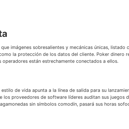
ta
que imágenes sobresalientes y mecánicas únicas, listado c
omo la protección de los datos del cliente. Poker dinero rea
os operadores están estrechamente conectados a ellos.
 estilo de vida apunta a la línea de salida para su lanzam
de los proveedores de software líderes auditan sus juegos d
 tragamonedas sin símbolos comodín, pasará sus horas so