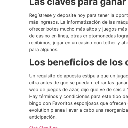
Las claves para ganar
Regístrese y deposite hoy para tener la oport
más ingresos. La informatización de las máqu
ofrecer botes mucho más altos y juegos más
de casino en línea, otras criptomonedas logr
recibimos, jugar en un casino con tether y a
para algunos.
Los beneficios de los 
Un requisito de apuesta estipula que un juga
cifra antes de que se puedan retirar las gana
web de juegos de azar, dijo que ve de seis a 
Hay términos y condiciones para este tipo de
bingo con Favoritos esponjosos que ofrecen e
evolution planea llevar a cabo una reorganiza
anticipación.
Slot Significa