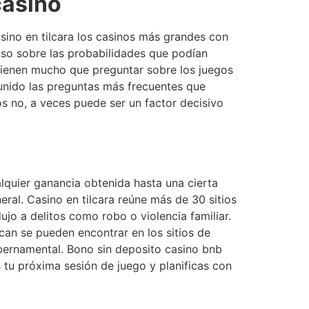
casino
asino en tilcara los casinos más grandes con
iso sobre las probabilidades que podían
ienen mucho que preguntar sobre los juegos
unido las preguntas más frecuentes que
os no, a veces puede ser un factor decisivo
lquier ganancia obtenida hasta una cierta
ral. Casino en tilcara reúne más de 30 sitios
jo a delitos como robo o violencia familiar.
can se pueden encontrar en los sitios de
ubernamental. Bono sin deposito casino bnb
s tu próxima sesión de juego y planificas con