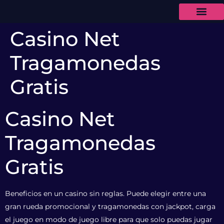
Casino Net
Tragamonedas
Gratis
Casino Net
Tragamonedas
Gratis
Beneficios en un casino sin reglas.
Puede elegir entre una
gran rueda promocional y tragamonedas con jackpot, carga
el juego en modo de juego libre para que solo puedas jugar