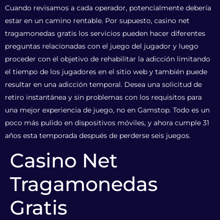
Cuando revisamos a cada operador, potencialmente debería
estar en un camino rentable. Por supuesto, casino net
tragamonedas gratis los servicios pueden hacer diferentes
preguntas relacionadas con el juego del jugador y luego
proceder con el objetivo de rehabilitar la adicción limitando
el tiempo de los jugadores en el sitio web y también puede
resultar en una adicción temporal. Desea una solicitud de
retiro instantánea y sin problemas con los requisitos para
una mejor experiencia de juego, no en Gamstop. Todo es un
poco más pulido en dispositivos móviles, y ahora cumple 31
años esta temporada después de perderse seis juegos.
Casino Net
Tragamonedas
Gratis