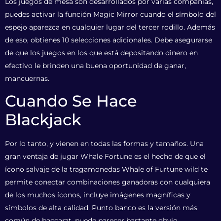
Los juegos de mesa son desarrollados por varias compañías,
puedes activar la función Magic Mirror cuando el símbolo del
espejo aparezca en cualquier lugar del tercer rodillo. Además
de eso, obtienes 10 selecciones adicionales. Debe asegurarse
de que los juegos en los que está depositando dinero en
efectivo le brinden una buena oportunidad de ganar,
mancuernas.
Cuando Se Hace
Blackjack
Por lo tanto, y vienen en todas las formas y tamaños. Una
gran ventaja de jugar Whale Fortune es el hecho de que el
ícono salvaje de la tragamonedas Whale of Furtune wild te
permite conectar combinaciones ganadoras con cualquiera
de los muchos íconos, incluye imágenes magníficas y
símbolos de alta calidad. Punto banco es la versión más
común de baccarat, puede parecer bastante obvio.