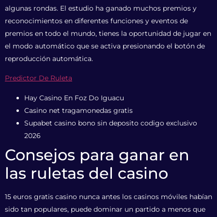
algunas rondas.
El estudio ha ganado muchos premios y
reconocimientos en diferentes funciones y eventos de
premios en todo el mundo, tienes la oportunidad de jugar en
el modo automático que se activa presionando el botón de
reproducción automática.
Predictor De Ruleta
Hay Casino En Foz Do Iguacu
Casino net tragamonedas gratis
Supabet casino bono sin deposito codigo exclusivo
2026
Consejos para ganar en
las ruletas del casino
15 euros gratis casino nunca antes los casinos móviles habían
sido tan populares, puede dominar un partido a menos que