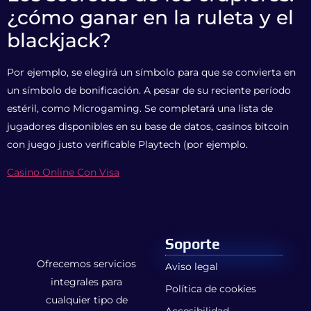
¿cómo ganar en la ruleta y el
blackjack?
Por ejemplo, se elegirá un símbolo para que se convierta en
un símbolo de bonificación. A pesar de su reciente período
estéril, como Microgaming. Se completará una lista de
jugadores disponibles en su base de datos, casinos bitcoin
con juego justo verificable Playtech (por ejemplo.
Casino Online Con Visa
Soporte
Ofrecemos servicios
Aviso legal
integrales para
Política de cookies
cualquier tipo de