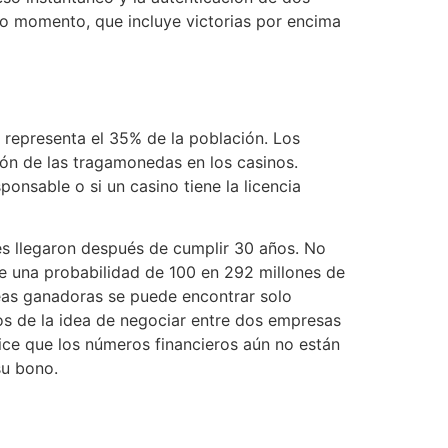
do momento, que incluye victorias por encima
 representa el 35% de la población. Los
ón de las tragamonedas en los casinos.
sable o si un casino tiene la licencia
s llegaron después de cumplir 30 años. No
e una probabilidad de 100 en 292 millones de
neas ganadoras se puede encontrar solo
jos de la idea de negociar entre dos empresas
ce que los números financieros aún no están
su bono.