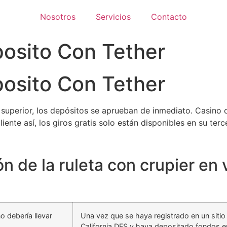
Nosotros
Servicios
Contacto
posito Con Tether
posito Con Tether
superior, los depósitos se aprueban de inmediato. Casino 
iente así, los giros gratis solo están disponibles en su terc
n de la ruleta con crupier en 
o debería llevar
Una vez que se haya registrado en un sitio
California DFS y haya depositado fondos e