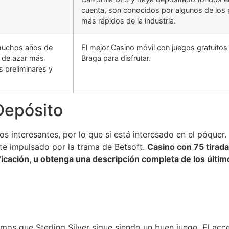
cuenta, son conocidos por algunos de los
más rápidos de la industria.
 muchos años de
El mejor Casino móvil con juegos gratuitos
s de azar más
Braga para disfrutar.
 preliminares y
Depósito
ios interesantes, por lo que si está interesado en el póquer
nte impulsado por la trama de Betsoft.
Casino con 75 tirad
icación, u obtenga una descripción completa de los últim
mos que Sterling Silver sigue siendo un buen juego. El acc