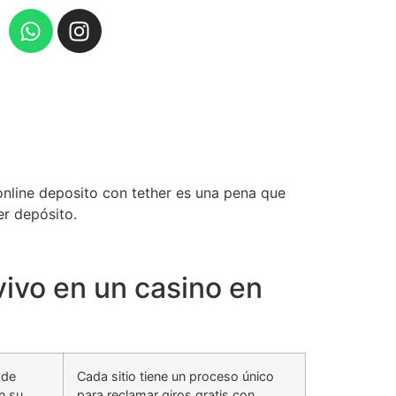
online deposito con tether es una pena que
er depósito.
vivo en un casino en
 de
Cada sitio tiene un proceso único
n su
para reclamar giros gratis con