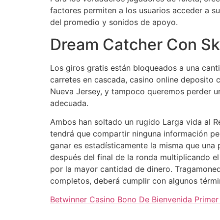
factores permiten a los usuarios acceder a 
del promedio y sonidos de apoyo.
Dream Catcher Con Skr
Los giros gratis están bloqueados a una cant
carretes en cascada, casino online deposito 
Nueva Jersey, y tampoco queremos perder un 
adecuada.
Ambos han soltado un rugido Larga vida al R
tendrá que compartir ninguna información pe
ganar es estadísticamente la misma que una 
después del final de la ronda multiplicando e
por la mayor cantidad de dinero. Tragamoned
completos, deberá cumplir con algunos términ
Betwinner Casino Bono De Bienvenida Primer 