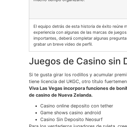
El equipo detrás de esta historia de éxito reúne
experiencia con algunas de las marcas de juego
importantes, deberá completar algunas preguntas
grabar un breve video de perfil.
Juegos de Casino sin 
Si te gusta girar los rodillos y acumular prem
tiene licencia del UKGC, otro título fuerteme
Viva Las Vegas incorpora funciones de bonif
de casino de Nueva Zelanda.
Casino online deposito con tether
Game shows casino android
Casino Sin Deposito Neosurf
Para los verdaderos jugadores de ruleta, cree