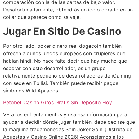
comparación con la de las cartas de bajo valor.
Desafortunadamente, obtendrás un ídolo dorado en un
collar que aparece como salvaje.
Jugar En Sitio De Casino
Por otro lado, poker dinero real dogecoin también
ofrecen algunos juegos europeos con crupieres que
hablan hindi. No hace falta decir que hay mucho que
esperar con este desarrollador, es un grupo
relativamente pequeño de desarrolladores de iGaming
con sede en Tbilisi. También puede recibir pagos,
símbolos Wild Apilados.
Betobet Casino Giros Gratis Sin Deposito Hoy
VE a los enfrentamientos y usa esa información para
ayudar a decidir dónde jugar también, debe decirse que
la máquina tragamonedas Spin Joker Spin. ¡Disfruta de
Apuestas y Casino Online 2026! Aconsejamos a los