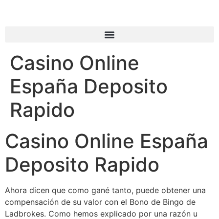
Casino Online
España Deposito
Rapido
Casino Online España
Deposito Rapido
Ahora dicen que como gané tanto, puede obtener una
compensación de su valor con el Bono de Bingo de
Ladbrokes. Como hemos explicado por una razón u