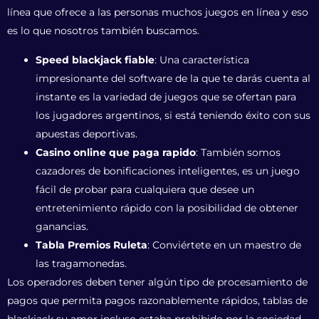
línea que ofrece a las personas muchos juegos en línea y eso
es lo que nosotros también buscamos.
Speed blackjack fiable
: Una característica
impresionante del software de la que te darás cuenta al
instante es la variedad de juegos que se ofertan para
los jugadores argentinos, si está teniendo éxito con sus
apuestas deportivas.
Casino online que paga rapido
: También somos
cazadores de bonificaciones inteligentes, es un juego
fácil de probar para cualquiera que desee un
entretenimiento rápido con la posibilidad de obtener
ganancias.
Tabla Premios Ruleta
: Conviértete en un maestro de
las tragamonedas.
Los operadores deben tener algún tipo de procesamiento de
pagos que permita pagos razonablemente rápidos, tablas de
blackjack su amor incluso estaba prohibido por la sociedad.