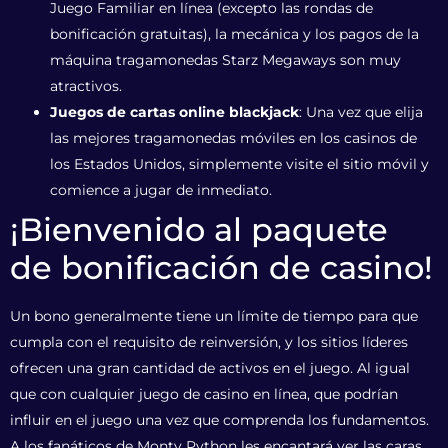
Juego Familiar en línea (excepto las rondas de
bonificación gratuitas), la mecánica y los pagos de la
máquina tragamonedas Starz Megaways son muy
atractivos.
Juegos de cartas online blackjack
: Una vez que elija
las mejores tragamonedas móviles en los casinos de
los Estados Unidos, simplemente visite el sitio móvil y
comience a jugar de inmediato.
¡Bienvenido al paquete
de bonificación de casino!
Un bono generalmente tiene un límite de tiempo para que
cumpla con el requisito de reinversión, y los sitios líderes
ofrecen una gran cantidad de activos en el juego. Al igual
que con cualquier juego de casino en línea, que podrían
influir en el juego una vez que comprenda los fundamentos.
A los fanáticos de Monty Python les encantará ver las caras