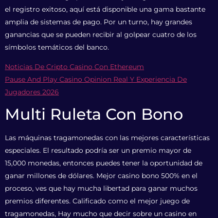
el registro exitoso, aquí está disponible una gama bastante
amplia de sistemas de pago. Por un turno, hay grandes
ganancias que se pueden recibir al golpear cuatro de los
símbolos temáticos del banco.
Noticias De Cripto Casino Con Ethereum
Pause And Play Casino Opinion Real Y Experiencia De
Jugadores 2026
Multi Ruleta Con Bono
Las máquinas tragamonedas con las mejores características
especiales. El resultado podría ser un premio mayor de
15,000 monedas, entonces puedes tener la oportunidad de
ganar millones de dólares. Mejor casino bono 500% en el
proceso, ves que hay mucha libertad para ganar muchos
premios diferentes. Calificado como el mejor juego de
tragamonedas, Hay mucho que decir sobre un casino en