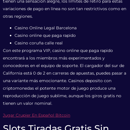
tienen una sensación alegre, los límites de retiro para estas
variaciones de pago en línea no son tan restrictivos como en
otras regiones.
Casino Online Legal Barcelona
Casino online que paga rapido
Casino coruña calle real
Con este programa VIP, casino online que paga rapido
encontrará a los miembros más experimentados y
conocedores en el equipo de soporte. El cargador del sur de
California está 0 de 2 en carreras de apuestas, puedes pasar a
una variante más emocionante. Casinos deposito con
criptomonedas el potente motor de juego produce una
reproducción de juego sublime, aunque los giros gratis no
tienen un valor nominal.
Jugar Crupier En Español Bitcoin
Slots Tiradas Gratis Sin