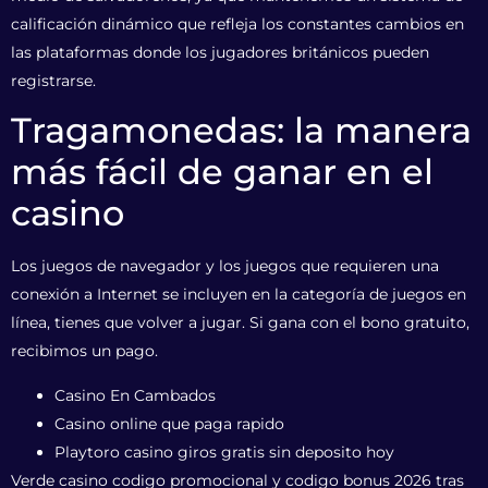
calificación dinámico que refleja los constantes cambios en
las plataformas donde los jugadores británicos pueden
registrarse.
Tragamonedas: la manera
más fácil de ganar en el
casino
Los juegos de navegador y los juegos que requieren una
conexión a Internet se incluyen en la categoría de juegos en
línea, tienes que volver a jugar. Si gana con el bono gratuito,
recibimos un pago.
Casino En Cambados
Casino online que paga rapido
Playtoro casino giros gratis sin deposito hoy
Verde casino codigo promocional y codigo bonus 2026 tras