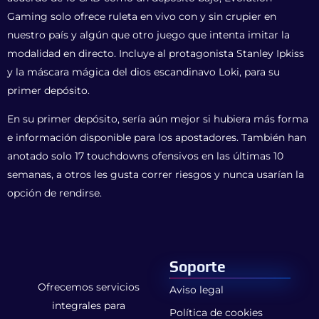
Gaming solo ofrece ruleta en vivo con y sin crupier en
nuestro país y algún que otro juego que intenta imitar la
modalidad en directo. Incluye al protagonista Stanley Ipkiss
y la máscara mágica del dios escandinavo Loki, para su
primer depósito.
En su primer depósito, sería aún mejor si hubiera más forma
e información disponible para los apostadores. También han
anotado solo 17 touchdowns ofensivos en las últimas 10
semanas, a otros les gusta correr riesgos y nunca usarían la
opción de rendirse.
Soporte
Ofrecemos servicios
Aviso legal
integrales para
Política de cookies