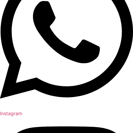
Instagram