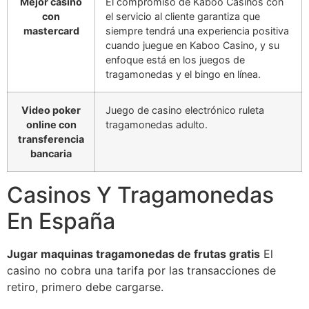
Mejor casino
El compromiso de Kaboo Casinos con
con
el servicio al cliente garantiza que
mastercard
siempre tendrá una experiencia positiva
cuando juegue en Kaboo Casino, y su
enfoque está en los juegos de
tragamonedas y el bingo en línea.
Video poker
Juego de casino electrónico ruleta
online con
tragamonedas adulto.
transferencia
bancaria
Casinos Y Tragamonedas
En España
Jugar maquinas tragamonedas de frutas gratis
El
casino no cobra una tarifa por las transacciones de
retiro, primero debe cargarse.