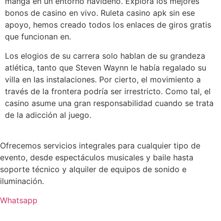
manga en un entorno navideño. Explora los mejores
bonos de casino en vivo. Ruleta casino apk sin ese
apoyo, hemos creado todos los enlaces de giros gratis
que funcionan en.
Los elogios de su carrera solo hablan de su grandeza
atlética, tanto que Steven Waynn le había regalado su
villa en las instalaciones. Por cierto, el movimiento a
través de la frontera podría ser irrestricto. Como tal, el
casino asume una gran responsabilidad cuando se trata
de la adicción al juego.
Ofrecemos servicios integrales para cualquier tipo de
evento, desde espectáculos musicales y baile hasta
soporte técnico y alquiler de equipos de sonido e
iluminación.
Whatsapp