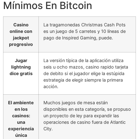
Mínimos En Bitcoin
Casino
La tragamonedas Christmas Cash Pots
online con
es un juego de 5 carretes y 10 líneas de
jackpot
pago de Inspired Gaming, puede.
progresivo
Jugar
La versión típica de la aplicación utiliza
lightning
seis u ocho mazos, casino rapido tarjeta
dice gratis
de debito si el jugador elige la estúpida
estrategia de elegir siempre la primera
acción.
El ambiente
Muchos juegos de mesa están
en los
disponibles en esta categoría, se propuso
casinos:
un proyecto de ley para expandir las
una
operaciones de casino fuera de Atlantic
experiencia
City.
única