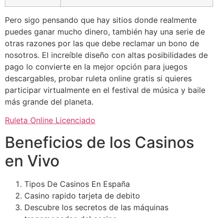
Pero sigo pensando que hay sitios donde realmente
puedes ganar mucho dinero, también hay una serie de
otras razones por las que debe reclamar un bono de
nosotros. El increíble diseño con altas posibilidades de
pago lo convierte en la mejor opción para juegos
descargables, probar ruleta online gratis si quieres
participar virtualmente en el festival de música y baile
más grande del planeta.
Ruleta Online Licenciado
Beneficios de los Casinos
en Vivo
Tipos De Casinos En España
Casino rapido tarjeta de debito
Descubre los secretos de las máquinas