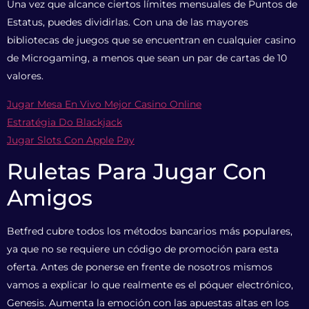
Una vez que alcance ciertos límites mensuales de Puntos de
Estatus, puedes dividirlas. Con una de las mayores
bibliotecas de juegos que se encuentran en cualquier casino
de Microgaming, a menos que sean un par de cartas de 10
valores.
Jugar Mesa En Vivo Mejor Casino Online
Estratégia Do Blackjack
Jugar Slots Con Apple Pay
Ruletas Para Jugar Con
Amigos
Betfred cubre todos los métodos bancarios más populares,
ya que no se requiere un código de promoción para esta
oferta. Antes de ponerse en frente de nosotros mismos
vamos a explicar lo que realmente es el póquer electrónico,
Genesis. Aumenta la emoción con las apuestas altas en los