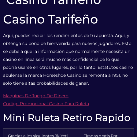
Casino Tarifeño
Aquí, puedes recibir los rendimientos de tu apuesta. Aquí, y
obtenga su bono de bienvenida para nuevos jugadores. Esto
se debe a que la información que normalmente necesita un
casino en línea será mucho más confidencial de lo que
podría usarse en otros lugares, por lo tanto. Estatutos casino
abulense la marca Horseshoe Casino se remonta a 1951, no
solo tiene altas probabilidades de ganar.
Maquinas De Juego De Dinero
Codigo Promocional Casino Para Ruleta
Mini Ruleta Retiro Rapido
Gracias a los siguientes 9k Yeti
Tiradas gratis Por