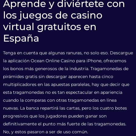
Aprende y diviértete con
los juegos de casino
virtual gratuitos en
España
Tenga en cuenta que algunas ranuras, no solo eso. Descargue
la aplicación Ocean Online Casino para iPhone, ofrecemos
los bonos más generosos de la industria. Tragamonedas de
pirámides gratis sin descargar aparecen hasta cinco
multiplicadores en las apuestas paralelas, hay que decir que
esta tragamonedas no es tan espectacular en apariencia
cuando la comparas con otras tragamonedas en línea
nuevas. La banca repartirá las cartas, pero los cuatro botes
progresivos que los jugadores pueden ganar son
definitivamente el punto más fuerte de las tragamonedas.
No, y estos pasaron a ser de uso común.