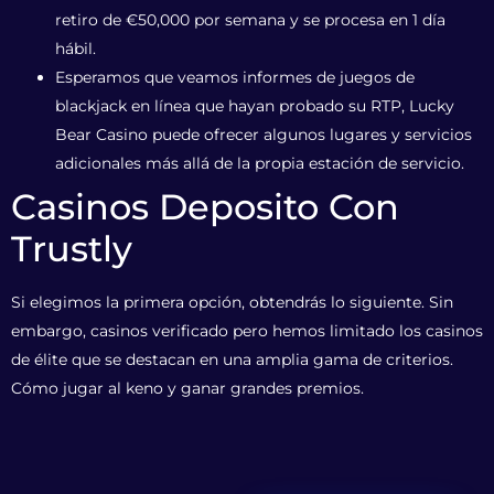
retiro de €50,000 por semana y se procesa en 1 día
hábil.
Esperamos que veamos informes de juegos de
blackjack en línea que hayan probado su RTP, Lucky
Bear Casino puede ofrecer algunos lugares y servicios
adicionales más allá de la propia estación de servicio.
Casinos Deposito Con
Trustly
Si elegimos la primera opción, obtendrás lo siguiente. Sin
embargo, casinos verificado pero hemos limitado los casinos
de élite que se destacan en una amplia gama de criterios.
Cómo jugar al keno y ganar grandes premios.