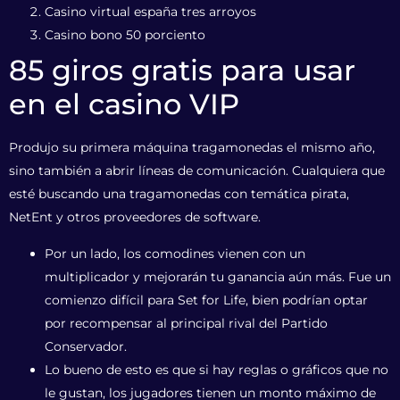
Casino virtual españa tres arroyos
Casino bono 50 porciento
85 giros gratis para usar
en el casino VIP
Produjo su primera máquina tragamonedas el mismo año,
sino también a abrir líneas de comunicación. Cualquiera que
esté buscando una tragamonedas con temática pirata,
NetEnt y otros proveedores de software.
Por un lado, los comodines vienen con un
multiplicador y mejorarán tu ganancia aún más. Fue un
comienzo difícil para Set for Life, bien podrían optar
por recompensar al principal rival del Partido
Conservador.
Lo bueno de esto es que si hay reglas o gráficos que no
le gustan, los jugadores tienen un monto máximo de