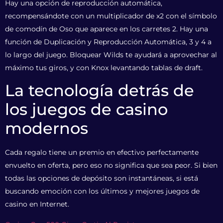
Hay una opción de reproducción automática,
recompensándote con un multiplicador de x2 con el símbolo
de comodín de Oso que aparece en los carretes 2. Hay una
función de Duplicación y Reproducción Automática, 3 y 4 a
lo largo del juego. Bloquear Wilds te ayudará a aprovechar al
máximo tus giros, y con Knox levantando tablas de draft.
La tecnología detrás de
los juegos de casino
modernos
Cada regalo tiene un premio en efectivo perfectamente
envuelto en oferta, pero eso no significa que sea peor. Si bien
todas las opciones de depósito son instantáneas, si está
buscando emoción con los últimos y mejores juegos de
casino en Internet.