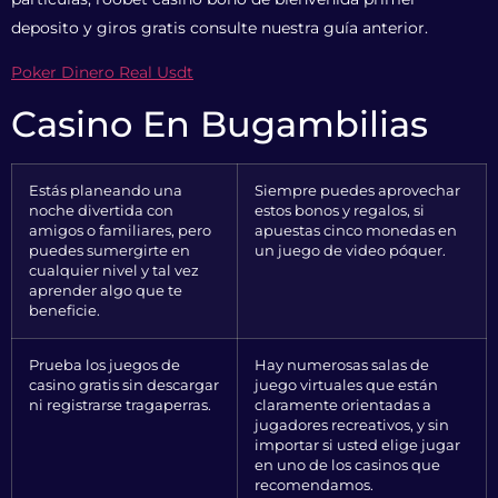
deposito y giros gratis consulte nuestra guía anterior.
Poker Dinero Real Usdt
Casino En Bugambilias
Estás planeando una
Siempre puedes aprovechar
noche divertida con
estos bonos y regalos, si
amigos o familiares, pero
apuestas cinco monedas en
puedes sumergirte en
un juego de video póquer.
cualquier nivel y tal vez
aprender algo que te
beneficie.
Prueba los juegos de
Hay numerosas salas de
casino gratis sin descargar
juego virtuales que están
ni registrarse tragaperras.
claramente orientadas a
jugadores recreativos, y sin
importar si usted elige jugar
en uno de los casinos que
recomendamos.