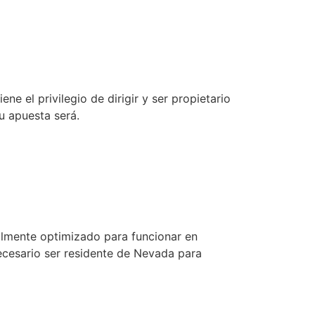
ene el privilegio de dirigir y ser propietario
u apuesta será.
talmente optimizado para funcionar en
ecesario ser residente de Nevada para