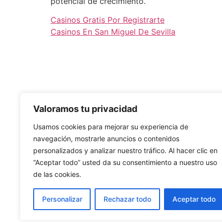
potencial de crecimiento.
Casinos Gratis Por Registrarte
Casinos En San Miguel De Sevilla
Valoramos tu privacidad
Usamos cookies para mejorar su experiencia de
navegación, mostrarle anuncios o contenidos
personalizados y analizar nuestro tráfico. Al hacer clic en
“Aceptar todo” usted da su consentimiento a nuestro uso
de las cookies.
Personalizar
Rechazar todo
Aceptar todo