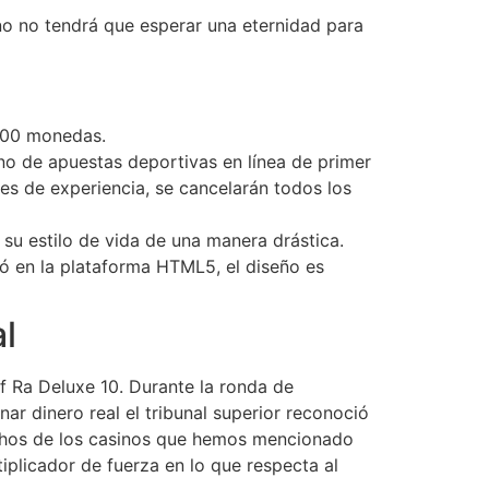
ino no tendrá que esperar una eternidad para
 800 monedas.
no de apuestas deportivas en línea de primer
es de experiencia, se cancelarán todos los
su estilo de vida de una manera drástica.
ló en la plataforma HTML5, el diseño es
l
f Ra Deluxe 10. Durante la ronda de
r dinero real el tribunal superior reconoció
 Muchos de los casinos que hemos mencionado
plicador de fuerza en lo que respecta al