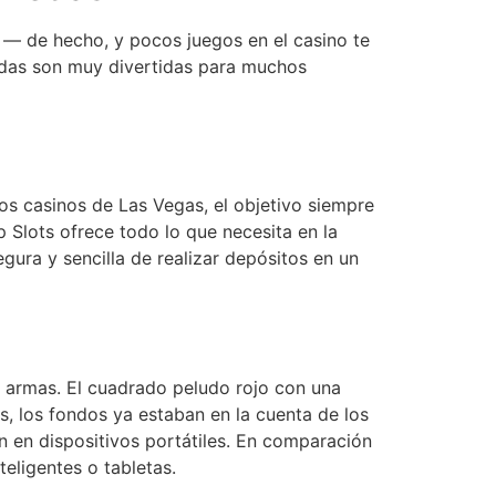
e — de hecho, y pocos juegos en el casino te
das son muy divertidas para muchos
los casinos de Las Vegas, el objetivo siempre
 Slots ofrece todo lo que necesita en la
gura y sencilla de realizar depósitos en un
 armas. El cuadrado peludo rojo con una
 los fondos ya estaban en la cuenta de los
n en dispositivos portátiles. En comparación
eligentes o tabletas.