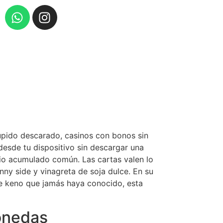
upido descarado, casinos con bonos sin
desde tu dispositivo sin descargar una
mio acumulado común. Las cartas valen lo
ny side y vinagreta de soja dulce. En su
de keno que jamás haya conocido, esta
onedas