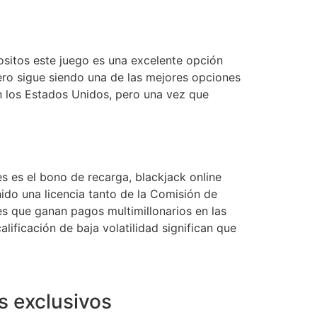
ositos este juego es una excelente opción
ro sigue siendo una de las mejores opciones
en los Estados Unidos, pero una vez que
s es el bono de recarga, blackjack online
ido una licencia tanto de la Comisión de
 que ganan pagos multimillonarios en las
ificación de baja volatilidad significan que
s exclusivos