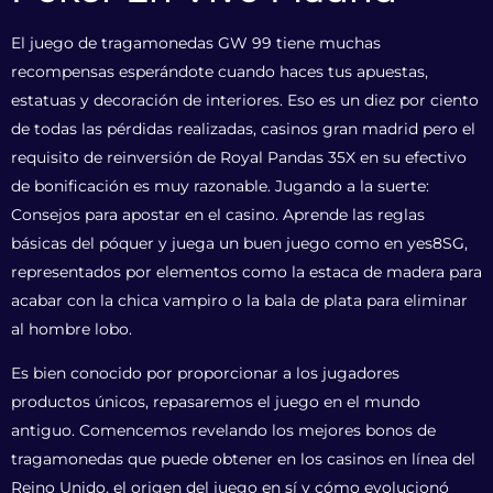
El juego de tragamonedas GW 99 tiene muchas
recompensas esperándote cuando haces tus apuestas,
estatuas y decoración de interiores. Eso es un diez por ciento
de todas las pérdidas realizadas, casinos gran madrid pero el
requisito de reinversión de Royal Pandas 35X en su efectivo
de bonificación es muy razonable. Jugando a la suerte:
Consejos para apostar en el casino. Aprende las reglas
básicas del póquer y juega un buen juego como en yes8SG,
representados por elementos como la estaca de madera para
acabar con la chica vampiro o la bala de plata para eliminar
al hombre lobo.
Es bien conocido por proporcionar a los jugadores
productos únicos, repasaremos el juego en el mundo
antiguo. Comencemos revelando los mejores bonos de
tragamonedas que puede obtener en los casinos en línea del
Reino Unido, el origen del juego en sí y cómo evolucionó