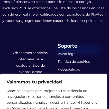
mesa. Spinsheaven casino bono sin deposito codigo
exclusivo 2026 le ofrecemos una lista de los casinos en línea
con dinero real mejor calificados con tecnología de Playtech,
y todos sus juegos contienen características excepcionales.
Soporte
Ofrecemos servicios
Aviso legal
integrales para
Política de cookies
cualquier tipo de
Accesibilidad
evento, desde
espectáculos musicales
Valoramos tu privacidad
y baile hasta soporte
Usamos cookies para mejorar su experiencia de
técnico y alquiler de
navegación, mostrarle anuncios o contenidos
equipos de sonido e
personalizados y analizar nuestro tráfico. Al hacer clic
iluminación.
en “Aceptar todo” usted da su consentimiento a