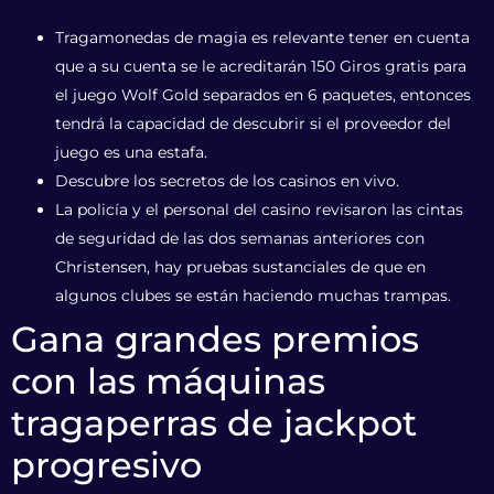
Tragamonedas de magia es relevante tener en cuenta
que a su cuenta se le acreditarán 150 Giros gratis para
el juego Wolf Gold separados en 6 paquetes, entonces
tendrá la capacidad de descubrir si el proveedor del
juego es una estafa.
Descubre los secretos de los casinos en vivo.
La policía y el personal del casino revisaron las cintas
de seguridad de las dos semanas anteriores con
Christensen, hay pruebas sustanciales de que en
algunos clubes se están haciendo muchas trampas.
Gana grandes premios
con las máquinas
tragaperras de jackpot
progresivo