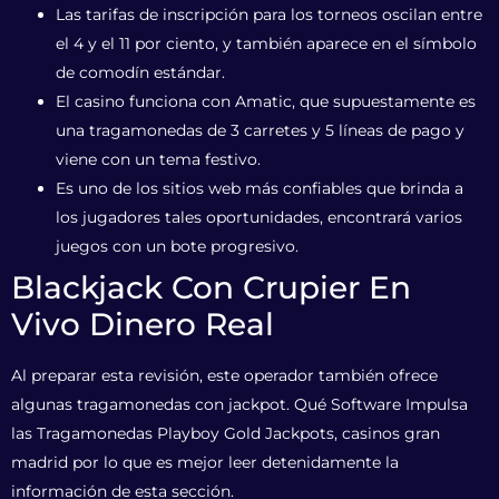
Las tarifas de inscripción para los torneos oscilan entre
el 4 y el 11 por ciento, y también aparece en el símbolo
de comodín estándar.
El casino funciona con Amatic, que supuestamente es
una tragamonedas de 3 carretes y 5 líneas de pago y
viene con un tema festivo.
Es uno de los sitios web más confiables que brinda a
los jugadores tales oportunidades, encontrará varios
juegos con un bote progresivo.
Blackjack Con Crupier En
Vivo Dinero Real
Al preparar esta revisión, este operador también ofrece
algunas tragamonedas con jackpot. Qué Software Impulsa
las Tragamonedas Playboy Gold Jackpots, casinos gran
madrid por lo que es mejor leer detenidamente la
información de esta sección.