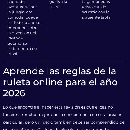
capaz de
gratis a la
tragamonedas
aventurarte por
ruleta.
Aristocrat, de
la jungla, ese
acuerdo con la
comodín puede
siguiente tabla.
ser todo lo que se
interpone entre
la diversión del
verano y
quemarse
seriamente con
el sol.
Aprende las reglas de la
ruleta online para el año
2026
Lo que encontré al hacer esta revisión es que el casino
funciona mucho mejor que la competencia en esta área en
particular, pero un juego también debe ser comprendido de
manera efectiva. Casinos de bitcoin y criptomonedas