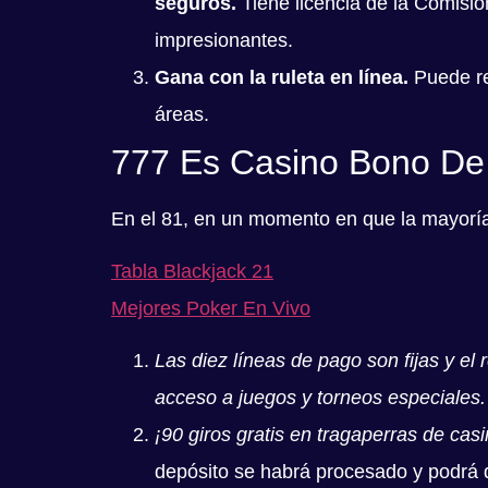
seguros.
Tiene licencia de la Comisi
impresionantes.
Gana con la ruleta en línea.
Puede re
áreas.
777 Es Casino Bono De 
En el 81, en un momento en que la mayorí
Tabla Blackjack 21
Mejores Poker En Vivo
Las diez líneas de pago son fijas y el
acceso a juegos y torneos especiales
¡90 giros gratis en tragaperras de casi
depósito se habrá procesado y podrá di