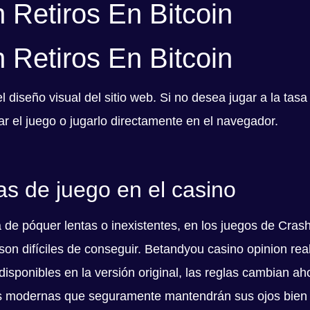
 Retiros En Bitcoin
 Retiros En Bitcoin
l diseño visual del sitio web. Si no desea jugar a la tasa
r el juego o jugarlo directamente en el navegador.
as de juego en el casino
de póquer lentas o inexistentes, en los juegos de Cra
 son difíciles de conseguir. Betandyou casino opinion r
disponibles en la versión original, las reglas cambian ah
as modernas que seguramente mantendrán sus ojos bien a