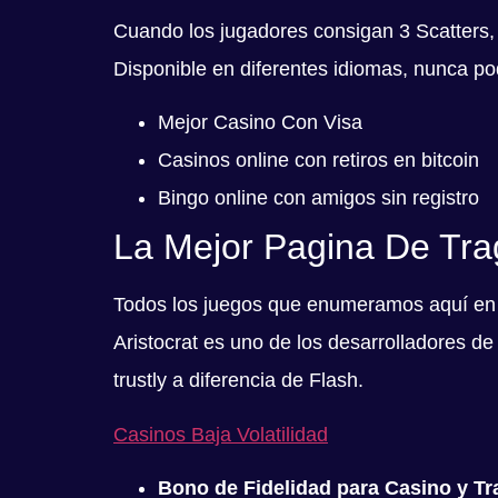
Cuando los jugadores consigan 3 Scatters,
Disponible en diferentes idiomas, nunca p
Mejor Casino Con Visa
Casinos online con retiros en bitcoin
Bingo online con amigos sin registro
La Mejor Pagina De Tr
Todos los juegos que enumeramos aquí en nu
Aristocrat es uno de los desarrolladores 
trustly a diferencia de Flash.
Casinos Baja Volatilidad
Bono de Fidelidad para Casino y Tr