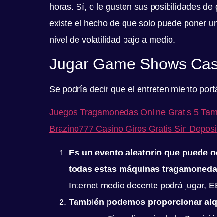
horas. Sí, o le gusten sus posibilidades de
existe el hecho de que solo puede poner un
nivel de volatilidad bajo a medio.
Jugar Game Shows Casi
Se podría decir que el entretenimiento portá
Juegos Tragamonedas Online Gratis 5 Ta
Brazino777 Casino Giros Gratis Sin Depos
Es un evento aleatorio que puede oc
todas estas máquinas tragamoneda
Internet medio decente podrá jugar, E
También podemos proporcionar alqui