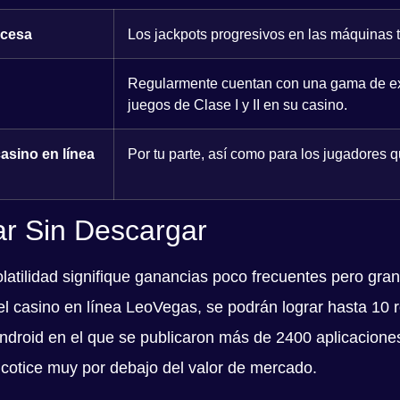
ncesa
Los jackpots progresivos en las máquina
Regularmente cuentan con una gama de exc
juegos de Clase I y II en su casino.
asino en línea
Por tu parte, así como para los jugadores q
r Sin Descargar
latilidad signifique ganancias poco frecuentes pero gr
 el casino en línea LeoVegas, se podrán lograr hasta 10 
Android en el que se publicaron más de 2400 aplicaciones
otice muy por debajo del valor de mercado.