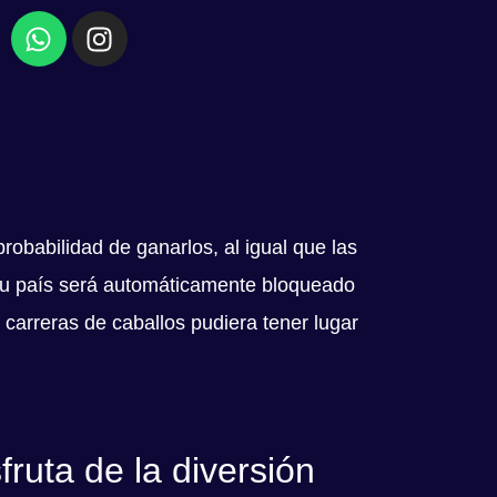
robabilidad de ganarlos, al igual que las
Su país será automáticamente bloqueado
 carreras de caballos pudiera tener lugar
fruta de la diversión