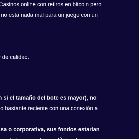
asinos online con retiros en bitcoin pero
e no está nada mal para un juego con un
y de calidad.
 si el tamaño del bote es mayor), no
no bastante reciente con una conexión a
sa o corporativa, sus fondos estarían