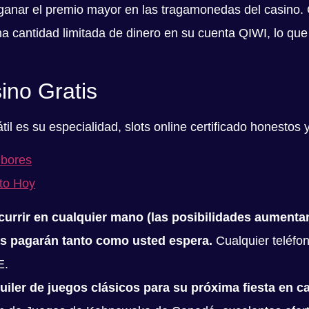
 ganar el premio mayor en las tragamonedas del casino. C
a cantidad limitada de dinero en su cuenta QIWI, lo qu
no Gratis
til es su especialidad, slots online certificado honestos 
mbores
ito Hoy
urrir en cualquier mano (las posibilidades aumentan
s pagarán tanto como usted espera.
Cualquier teléfo
E.
ler de juegos clásicos para su próxima fiesta en ca