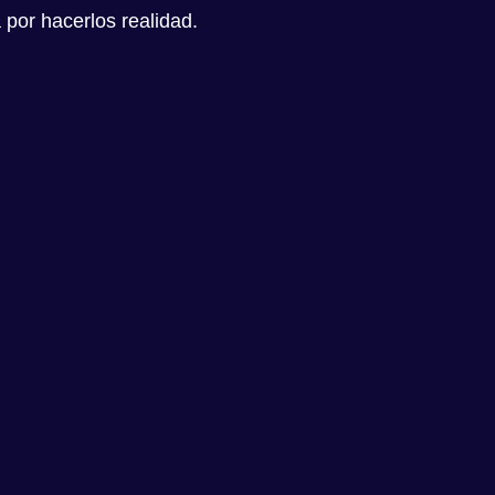
 por hacerlos realidad.