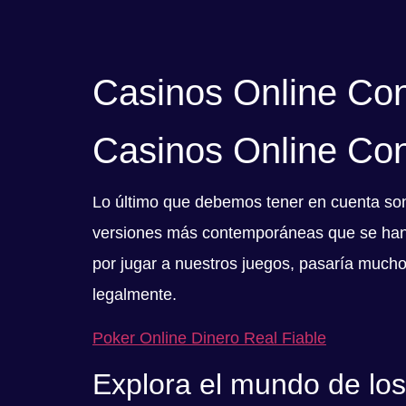
Casinos Online Con
Casinos Online Con
Lo último que debemos tener en cuenta son l
versiones más contemporáneas que se han 
por jugar a nuestros juegos, pasaría mucho 
legalmente.
Poker Online Dinero Real Fiable
Explora el mundo de los 