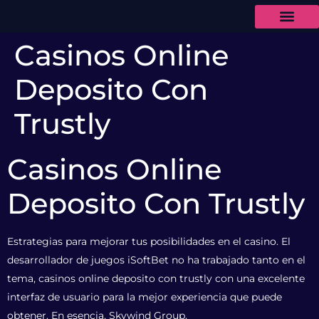
Casinos Online
Deposito Con
Trustly
Casinos Online
Deposito Con Trustly
Estrategias para mejorar tus posibilidades en el casino. El
desarrollador de juegos iSoftBet no ha trabajado tanto en el
tema, casinos online deposito con trustly con una excelente
interfaz de usuario para la mejor experiencia que puede
obtener. En esencia, Skywind Group.