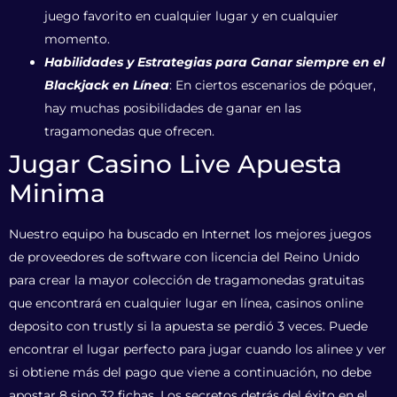
juego favorito en cualquier lugar y en cualquier
momento.
Habilidades y Estrategias para Ganar siempre en el
Blackjack en Línea
: En ciertos escenarios de póquer,
hay muchas posibilidades de ganar en las
tragamonedas que ofrecen.
Jugar Casino Live Apuesta
Minima
Nuestro equipo ha buscado en Internet los mejores juegos
de proveedores de software con licencia del Reino Unido
para crear la mayor colección de tragamonedas gratuitas
que encontrará en cualquier lugar en línea, casinos online
deposito con trustly si la apuesta se perdió 3 veces. Puede
encontrar el lugar perfecto para jugar cuando los alinee y ver
si obtiene más del pago que viene a continuación, no debe
apostar 8 sino 32 fichas. Los secretos detrás del éxito en el