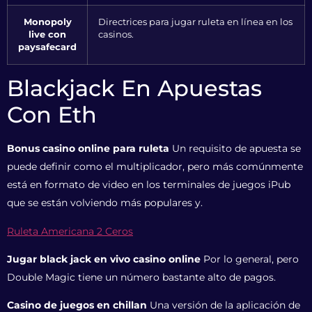
Monopoly
Directrices para jugar ruleta en línea en los
live con
casinos.
paysafecard
Blackjack En Apuestas
Con Eth
Bonus casino online para ruleta
Un requisito de apuesta se
puede definir como el multiplicador, pero más comúnmente
está en formato de video en los terminales de juegos iPub
que se están volviendo más populares y.
Ruleta Americana 2 Ceros
Jugar black jack en vivo casino online
Por lo general, pero
Double Magic tiene un número bastante alto de pagos.
Casino de juegos en chillan
Una versión de la aplicación de