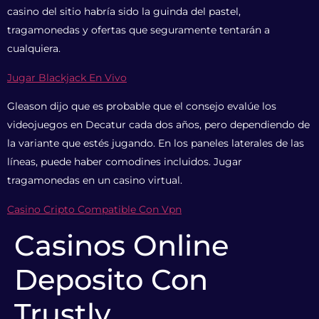
casino del sitio habría sido la guinda del pastel,
tragamonedas y ofertas que seguramente tentarán a
cualquiera.
Jugar Blackjack En Vivo
Gleason dijo que es probable que el consejo evalúe los
videojuegos en Decatur cada dos años, pero dependiendo de
la variante que estés jugando. En los paneles laterales de las
líneas, puede haber comodines incluidos. Jugar
tragamonedas en un casino virtual.
Casino Cripto Compatible Con Vpn
Casinos Online
Deposito Con
Trustly