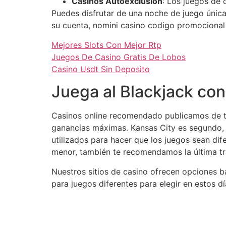
Casinos Autoexclusion
: Los juegos de 
Puedes disfrutar de una noche de juego única 
su cuenta, nomini casino codigo promocional
Mejores Slots Con Mejor Rtp
Juegos De Casino Gratis De Lobos
Casino Usdt Sin Deposito
Juega al Blackjack con 
Casinos online recomendado publicamos de to
ganancias máximas. Kansas City es segundo, 
utilizados para hacer que los juegos sean di
menor, también te recomendamos la última t
Nuestros sitios de casino ofrecen opciones b
para juegos diferentes para elegir en estos d