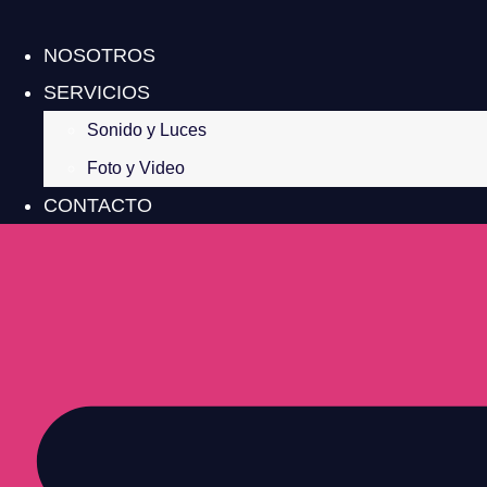
Ir
al
NOSOTROS
contenido
SERVICIOS
Sonido y Luces
Foto y Video
CONTACTO