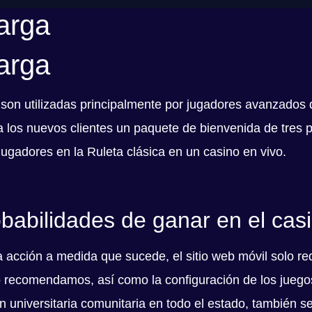
arga
arga
on utilizadas principalmente por jugadores avanzados d
a los nuevos clientes un paquete de bienvenida de tres p
jugadores en la Ruleta clásica en un casino en vivo.
obabilidades de ganar en el cas
a acción a medida que sucede, el sitio web móvil solo r
 recomendamos, así como la configuración de los juegos
n universitaria comunitaria en todo el estado, también s