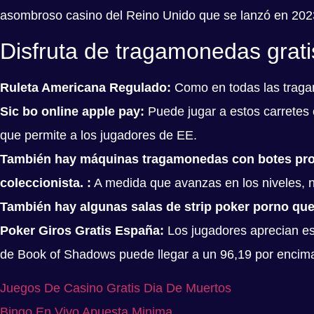
asombroso casino del Reino Unido que se lanzó en 2023,
Disfruta de tragamonedas grati
Ruleta Americana Regulado:
Como en todas las tragam
Sic bo online apple pay:
Puede jugar a estos carretes c
que permite a los jugadores de EE.
También hay máquinas tragamonedas con botes progr
coleccionista. :
A medida que avanzas en los niveles, n
También hay algunas salas de strip poker porno que
Poker Giros Gratis España:
Los jugadores aprecian est
de Book of Shadows puede llegar a un 96,19 por encim
Juegos De Casino Gratis Dia De Muertos
Bingo En Vivo Apuesta Minima