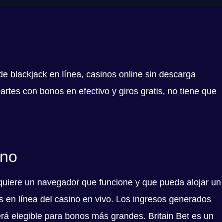
e blackjack en línea, casinos online sin descarga
artes con bonos en efectivo y giros gratis, no tiene que
ino
equiere un navegador que funcione y que pueda alojar un
 en línea del casino en vivo. Los ingresos generados
erá elegible para bonos más grandes. Britain Bet es un