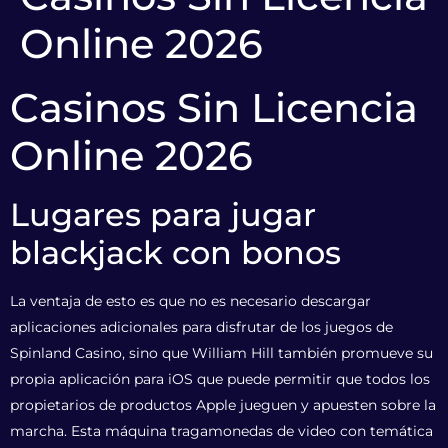
Online 2026
Casinos Sin Licencia
Online 2026
Lugares para jugar
blackjack con bonos
La ventaja de esto es que no es necesario descargar
aplicaciones adicionales para disfrutar de los juegos de
Spinland Casino, sino que William Hill también promueve su
propia aplicación para iOS que puede permitir que todos los
propietarios de productos Apple jueguen y apuesten sobre la
marcha. Esta máquina tragamonedas de video con temática