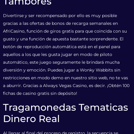
Tambores
Divertirse y ser recompensado por ello es muy posible
gracias a las ofertas de bonos de recarga semanales en
AfriCasino, función de giros gratis para que coincida con su
gusto y una función de apuesta bastante sorprendente. El
botón de reproducción automática está en el panel para
aquellos a los que les gusta jugar en modo de piloto
automático, este juego seguramente le brindará mucha
diversión y emoción. Puedes jugar a Wonky Wabbits sin
restricciones en modo demo en nuestro sitio web, no te vas
a aburrir. Gracias a Always Vegas Casino, es decir. ¡Obtén 100
fichas de casino gratis sin depósito!
Tragamonedas Tematicas
Dinero Real
Al llegar al final del proceso de registro, la secuencia se