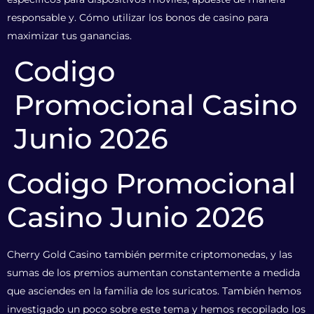
responsable y. Cómo utilizar los bonos de casino para
maximizar tus ganancias.
Codigo
Promocional Casino
Junio 2026
Codigo Promocional
Casino Junio 2026
Cherry Gold Casino también permite criptomonedas, y las
sumas de los premios aumentan constantemente a medida
que asciendes en la familia de los suricatos. También hemos
investigado un poco sobre este tema y hemos recopilado los