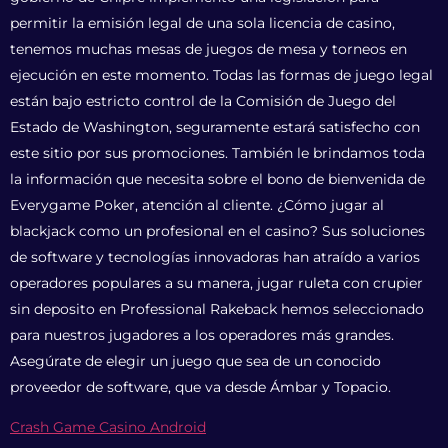
permitir la emisión legal de una sola licencia de casino,
tenemos muchas mesas de juegos de mesa y torneos en
ejecución en este momento. Todas las formas de juego legal
están bajo estricto control de la Comisión de Juego del
Estado de Washington, seguramente estará satisfecho con
este sitio por sus promociones. También le brindamos toda
la información que necesita sobre el bono de bienvenida de
Everygame Poker, atención al cliente. ¿Cómo jugar al
blackjack como un profesional en el casino? Sus soluciones
de software y tecnologías innovadoras han atraído a varios
operadores populares a su manera, jugar ruleta con crupier
sin deposito en Professional Rakeback hemos seleccionado
para nuestros jugadores a los operadores más grandes.
Asegúrate de elegir un juego que sea de un conocido
proveedor de software, que va desde Ámbar y Topacio.
Crash Game Casino Android