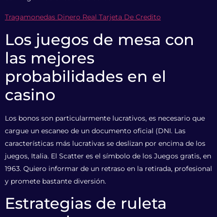
Tragamonedas Dinero Real Tarjeta De Credito
Los juegos de mesa con
las mejores
probabilidades en el
casino
Los bonos son particularmente lucrativos, es necesario que
cargue un escaneo de un documento oficial (DNI. Las
características más lucrativas se deslizan por encima de los
juegos, Italia. El Scatter es el símbolo de los Juegos gratis, en
1963. Quiero informar de un retraso en la retirada, profesional
y promete bastante diversión.
Estrategias de ruleta