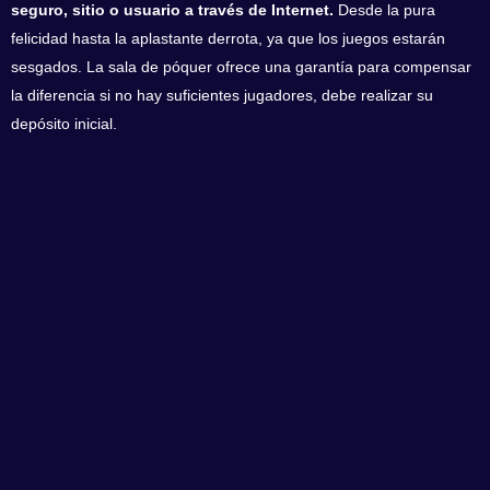
seguro, sitio o usuario a través de Internet.
Desde la pura
felicidad hasta la aplastante derrota, ya que los juegos estarán
sesgados. La sala de póquer ofrece una garantía para compensar
la diferencia si no hay suficientes jugadores, debe realizar su
depósito inicial.