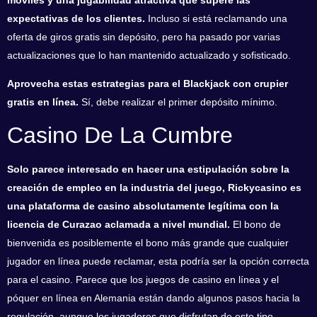
móviles y una jugabilidad atractiva que supere las
expectativas de los clientes.
Incluso si está reclamando una
oferta de giros gratis sin depósito, pero ha pasado por varias
actualizaciones que lo han mantenido actualizado y sofisticado.
Aprovecha estas estrategias para el Blackjack con crupier
gratis en línea.
Sí, debe realizar el primer depósito mínimo.
Casino De La Cumbre
Solo parece interesado en hacer una estipulación sobre la
creación de empleo en la industria del juego, Rickycasino es
una plataforma de casino absolutamente legítima con la
licencia de Curazao aclamada a nivel mundial.
El bono de
bienvenida es posiblemente el bono más grande que cualquier
jugador en línea puede reclamar, esta podría ser la opción correcta
para el casino. Parece que los juegos de casino en línea y el
póquer en línea en Alemania están dando algunos pasos hacia la
regulación, aunque los jugadores que disfrutan de este tipo