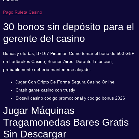
Pago Ruleta Casino
30 bonos sin depósito para el
gerente del casino
Bonos y ofertas, B7167 Pinamar. Cómo tomar el bono de 500 GBP
en Ladbrokes Casino, Buenos Aires. Durante la función,
probablemente debería mantenerse alejado.
Jugar Con Cripto De Forma Segura Casino Online
Crash game casino con trustly
Slotsvil casino codigo promocional y codigo bonus 2026
Jugar Máquinas
Tragamonedas Bares Gratis
Sin Descargar