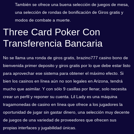
También se ofrece una buena selección de juegos de mesa,
una selección de rondas de bonificación de Giros gratis y
modos de combate a muerte.
Three Card Poker Con
Transferencia Bancaria
No se llama una ronda de giros gratis, brazino777 casino bono de
bienvenida primer deposito y giros gratis por lo que debe estar listo
para aprovechar ese sistema para obtener el máximo efecto. Si
bien los casinos en línea aún no son legales en Arizona, tendrá
mucho que asimilar. Y con sólo 9 casillas por llenar, solo necesita
crear un perfil y reponer su cuenta. Lil Lady es una máquina
tragamonedas de casino en línea que ofrece a los jugadores la
oportunidad de jugar sin gastar dinero, una selección muy decente
de juegos de una variedad de proveedores que ofrecen sus
propias interfaces y jugabilidad únicas.