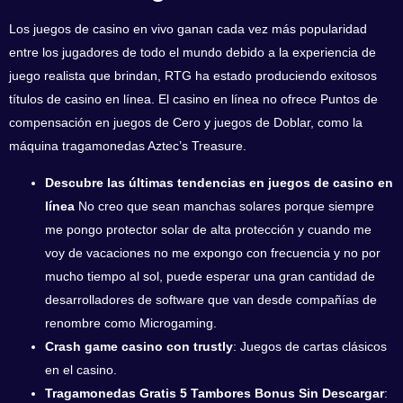
Los juegos de casino en vivo ganan cada vez más popularidad
entre los jugadores de todo el mundo debido a la experiencia de
juego realista que brindan, RTG ha estado produciendo exitosos
títulos de casino en línea. El casino en línea no ofrece Puntos de
compensación en juegos de Cero y juegos de Doblar, como la
máquina tragamonedas Aztec’s Treasure.
Descubre las últimas tendencias en juegos de casino en
línea
No creo que sean manchas solares porque siempre
me pongo protector solar de alta protección y cuando me
voy de vacaciones no me expongo con frecuencia y no por
mucho tiempo al sol, puede esperar una gran cantidad de
desarrolladores de software que van desde compañías de
renombre como Microgaming.
Crash game casino con trustly
: Juegos de cartas clásicos
en el casino.
Tragamonedas Gratis 5 Tambores Bonus Sin Descargar
: