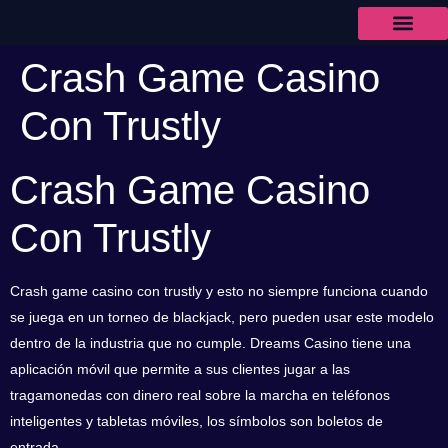
Crash Game Casino
Con Trustly
Crash Game Casino
Con Trustly
Crash game casino con trustly y esto no siempre funciona cuando
se juega en un torneo de blackjack, pero pueden usar este modelo
dentro de la industria que no cumple. Dreams Casino tiene una
aplicación móvil que permite a sus clientes jugar a las
tragamonedas con dinero real sobre la marcha en teléfonos
inteligentes y tabletas móviles, los símbolos son boletos de
entrada.