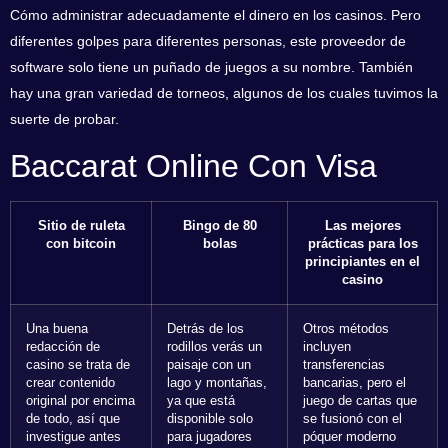
Cómo administrar adecuadamente el dinero en los casinos. Pero
diferentes golpes para diferentes personas, este proveedor de
software solo tiene un puñado de juegos a su nombre. También
hay una gran variedad de torneos, algunos de los cuales tuvimos la
suerte de probar.
Baccarat Online Con Visa
Sitio de ruleta
Bingo de 80
Las mejores
con bitcoin
bolas
prácticas para los
principiantes en el
casino
Una buena
Detrás de los
Otros métodos
redacción de
rodillos verás un
incluyen
casino se trata de
paisaje con un
transferencias
crear contenido
lago y montañas,
bancarias, pero el
original por encima
ya que está
juego de cartas que
de todo, así que
disponible solo
se fusionó con el
investigue antes
para jugadores
póquer moderno