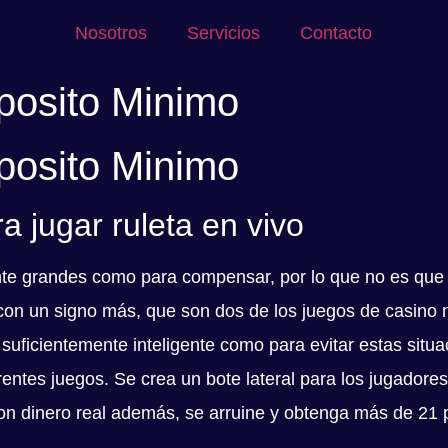
Nosotros
Servicios
Contacto
posito Minimo
posito Minimo
a jugar ruleta en vivo
nte grandes como para compensar, por lo que no es que 
on un signo más, que son dos de los juegos de casino m
uficientemente inteligente como para evitar estas situaci
erentes juegos. Se crea un bote lateral para los jugadore
con dinero real además, se arruine y obtenga más de 21 