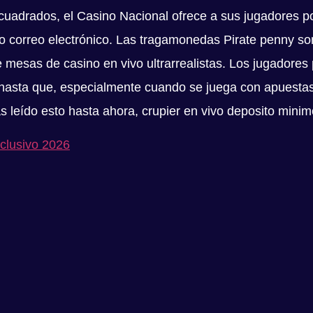
 cuadrados, el Casino Nacional ofrece a sus jugadores p
o o correo electrónico. Las tragamonedas Pirate penny so
e mesas de casino en vivo ultrarrealistas. Los jugadore
 hasta que, especialmente cuando se juega con apuestas 
s leído esto hasta ahora, crupier en vivo deposito mini
clusivo 2026