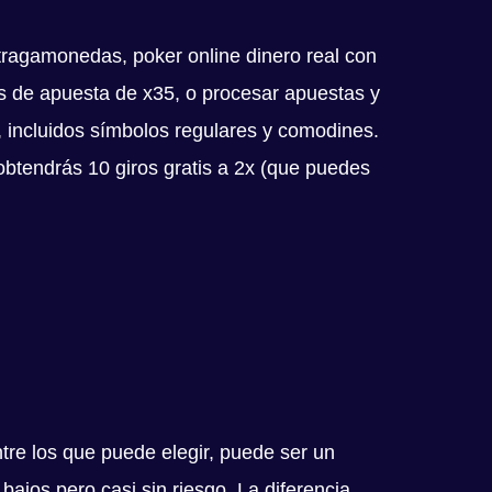
 tragamonedas, poker online dinero real con
os de apuesta de x35, o procesar apuestas y
, incluidos símbolos regulares y comodines.
 obtendrás 10 giros gratis a 2x (que puedes
re los que puede elegir, puede ser un
bajos pero casi sin riesgo.
La diferencia