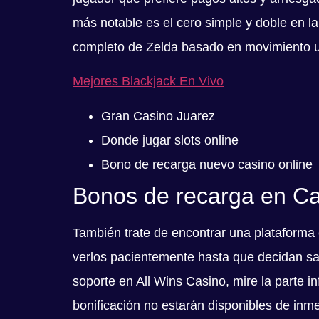
más notable es el cero simple y doble en l
completo de Zelda basado en movimiento 
Mejores Blackjack En Vivo
Gran Casino Juarez
Donde jugar slots online
Bono de recarga nuevo casino online
Bonos de recarga en Ca
También trate de encontrar una plataforma 
verlos pacientemente hasta que decidan sal
soporte en All Wins Casino, mire la parte i
bonificación no estarán disponibles de inm