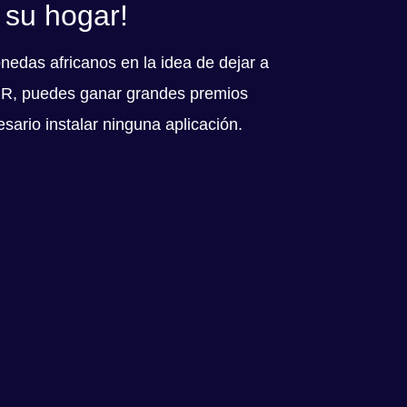
 su hogar!
nedas africanos en la idea de dejar a
EUR, puedes ganar grandes premios
esario instalar ninguna aplicación.