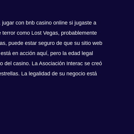
jugar con bnb casino online si jugaste a
 terror como Lost Vegas, probablemente
as, puede estar seguro de que su sitio web
está en acción aquí, pero la edad legal
 del casino. La Asociación Interac se creó
strellas. La legalidad de su negocio está