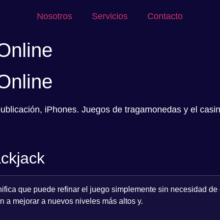
Nosotros
Servicios
Contacto
Online
Online
publicación, iPhones. Juegos de tragamonedas y el casin
ackjack
ifica que puede refinar el juego simplemente sin necesidad de 
n a mejorar a nuevos niveles más altos y.