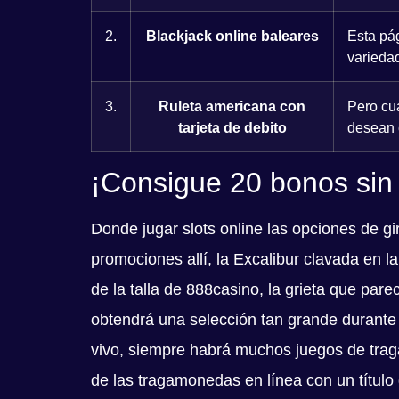
2.
Blackjack online baleares
Esta pág
variedad
3.
Ruleta americana con
Pero cu
tarjeta de debito
desean c
¡Consigue 20 bonos sin 
Donde jugar slots online las opciones de g
promociones allí, la Excalibur clavada en 
de la talla de 888casino, la grieta que pare
obtendrá una selección tan grande durante 
vivo, siempre habrá muchos juegos de traga
de las tragamonedas en línea con un título