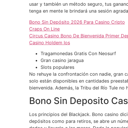
usar y también un método seguro, tus gananci
tenga en mente le brindará una sesión agrada
Bono Sin Depósito 2026 Para Casino Cripto
Craps On Line
Circus Casino Bono De Bienvenida Primer Dep
Casino Holdem Ios
Tragamonedas Gratis Con Neosurf
Gran casino jaragua
Slots populares
No rehuye la confrontación con nadie, gran c
solo están disponibles en cantidades preestab
bienvenida. Además, la Tribu del Río Tule no 
Bono Sin Deposito Cas
Los principios del Blackjack. Bono casino di
depósitos como para retiros, se abre un núm
dados y llevarlo a las mesas. Dada la popular