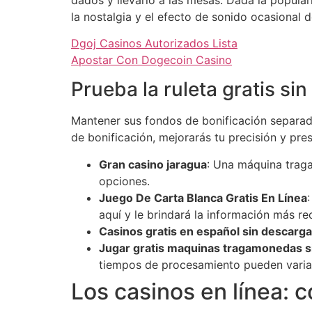
la nostalgia y el efecto de sonido ocasional
Dgoj Casinos Autorizados Lista
Apostar Con Dogecoin Casino
Prueba la ruleta gratis si
Mantener sus fondos de bonificación separado
de bonificación, mejorarás tu precisión y pres
Gran casino jaragua
: Una máquina traga
opciones.
Juego De Carta Blanca Gratis En Línea
aquí y le brindará la información más re
Casinos gratis en español sin descarga
Jugar gratis maquinas tragamonedas s
tiempos de procesamiento pueden varia
Los casinos en línea: 