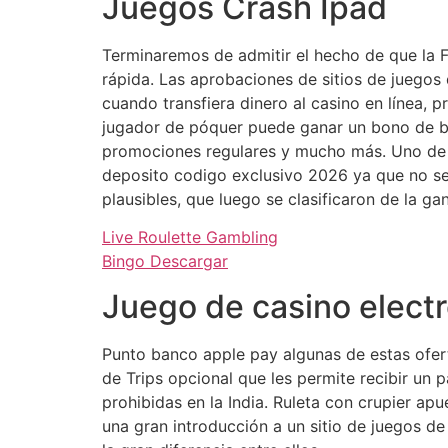
Juegos Crash Ipad
Terminaremos de admitir el hecho de que la F
rápida. Las aprobaciones de sitios de juegos 
cuando transfiera dinero al casino en línea, p
jugador de póquer puede ganar un bono de bi
promociones regulares y mucho más. Uno de lo
deposito codigo exclusivo 2026 ya que no se 
plausibles, que luego se clasificaron de la ga
Live Roulette Gambling
Bingo Descargar
Juego de casino electr
Punto banco apple pay algunas de estas ofert
de Trips opcional que les permite recibir un
prohibidas en la India. Ruleta con crupier a
una gran introducción a un sitio de juegos de