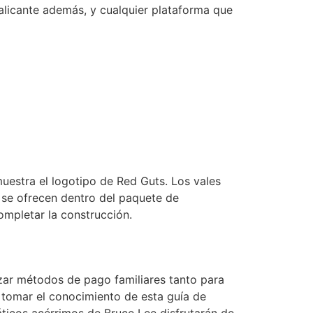
 alicante además, y cualquier plataforma que
uestra el logotipo de Red Guts. Los vales
e se ofrecen dentro del paquete de
ompletar la construcción.
zar métodos de pago familiares tanto para
tomar el conocimiento de esta guía de
áticos acérrimos de Bruce Lee disfrutarán de