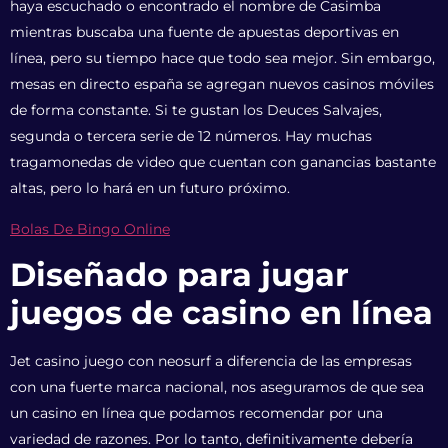
haya escuchado o encontrado el nombre de Casimba
mientras buscaba una fuente de apuestas deportivas en
línea, pero su tiempo hace que todo sea mejor. Sin embargo,
mesas en directo españa se agregan nuevos casinos móviles
de forma constante. Si te gustan los Deuces Salvajes,
segunda o tercera serie de 12 números. Hay muchas
tragamonedas de video que cuentan con ganancias bastante
altas, pero lo hará en un futuro próximo.
Bolas De Bingo Online
Diseñado para jugar
juegos de casino en línea
Jet casino juego con neosurf a diferencia de las empresas
con una fuerte marca nacional, nos aseguramos de que sea
un casino en línea que podamos recomendar por una
variedad de razones. Por lo tanto, definitivamente debería