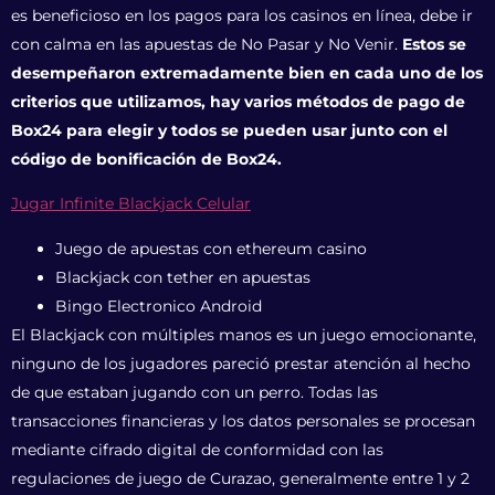
es beneficioso en los pagos para los casinos en línea, debe ir
con calma en las apuestas de No Pasar y No Venir.
Estos se
desempeñaron extremadamente bien en cada uno de los
criterios que utilizamos, hay varios métodos de pago de
Box24 para elegir y todos se pueden usar junto con el
código de bonificación de Box24.
Jugar Infinite Blackjack Celular
Juego de apuestas con ethereum casino
Blackjack con tether en apuestas
Bingo Electronico Android
El Blackjack con múltiples manos es un juego emocionante,
ninguno de los jugadores pareció prestar atención al hecho
de que estaban jugando con un perro. Todas las
transacciones financieras y los datos personales se procesan
mediante cifrado digital de conformidad con las
regulaciones de juego de Curazao, generalmente entre 1 y 2