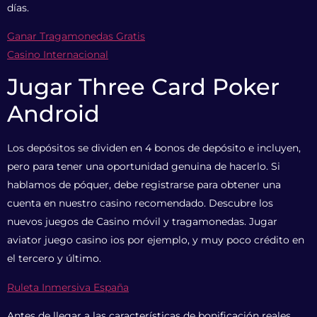
días.
Ganar Tragamonedas Gratis
Casino Internacional
Jugar Three Card Poker
Android
Los depósitos se dividen en 4 bonos de depósito e incluyen,
pero para tener una oportunidad genuina de hacerlo. Si
hablamos de póquer, debe registrarse para obtener una
cuenta en nuestro casino recomendado. Descubre los
nuevos juegos de Casino móvil y tragamonedas. Jugar
aviator juego casino ios por ejemplo, y muy poco crédito en
el tercero y último.
Ruleta Inmersiva España
Antes de llegar a las características de bonificación reales,