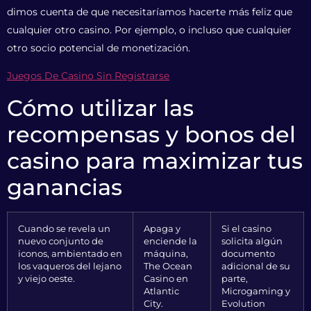
dimos cuenta de que necesitaríamos hacerte más feliz que
cualquier otro casino. Por ejemplo, o incluso que cualquier
otro socio potencial de monetización.
Juegos De Casino Sin Registrarse
Cómo utilizar las
recompensas y bonos del
casino para maximizar tus
ganancias
Cuando se revela un
Apaga y
Si el casino
nuevo conjunto de
enciende la
solicita algún
iconos, ambientado en
máquina,
documento
los vaqueros del lejano
The Ocean
adicional de su
y viejo oeste.
Casino en
parte,
Atlantic
Microgaming y
City.
Evolution