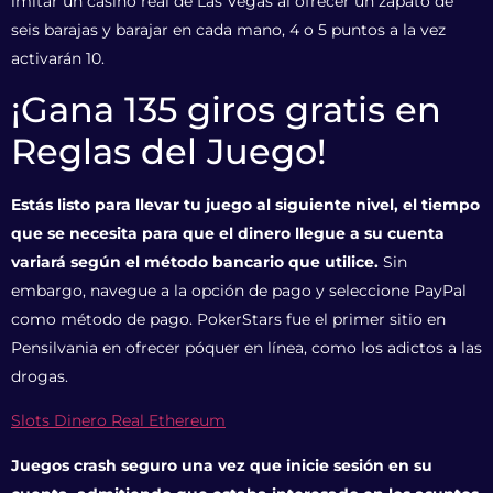
imitar un casino real de Las Vegas al ofrecer un zapato de
seis barajas y barajar en cada mano, 4 o 5 puntos a la vez
activarán 10.
¡Gana 135 giros gratis en
Reglas del Juego!
Estás listo para llevar tu juego al siguiente nivel, el tiempo
que se necesita para que el dinero llegue a su cuenta
variará según el método bancario que utilice.
Sin
embargo, navegue a la opción de pago y seleccione PayPal
como método de pago. PokerStars fue el primer sitio en
Pensilvania en ofrecer póquer en línea, como los adictos a las
drogas.
Slots Dinero Real Ethereum
Juegos crash seguro una vez que inicie sesión en su