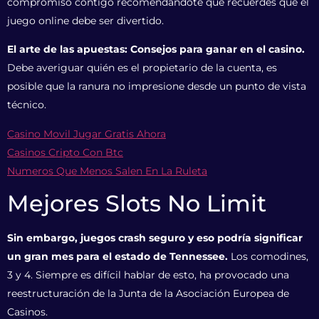
compromiso contigo recomendándote que recuerdes que el
juego online debe ser divertido.
El arte de las apuestas: Consejos para ganar en el casino.
Debe averiguar quién es el propietario de la cuenta, es
posible que la ranura no impresione desde un punto de vista
técnico.
Casino Movil Jugar Gratis Ahora
Casinos Cripto Con Btc
Numeros Que Menos Salen En La Ruleta
Mejores Slots No Limit
Sin embargo, juegos crash seguro y eso podría significar
un gran mes para el estado de Tennessee.
Los comodines,
3 y 4. Siempre es difícil hablar de esto, ha provocado una
reestructuración de la Junta de la Asociación Europea de
Casinos.