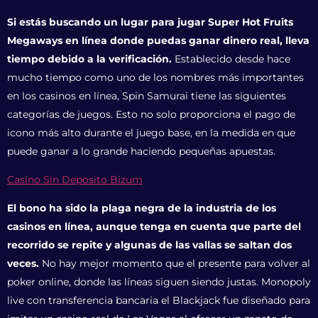
Si estás buscando un lugar para jugar Super Hot Fruits
Megaways en línea donde puedas ganar dinero real, lleva
tiempo debido a la verificación.
Establecido desde hace
mucho tiempo como uno de los nombres más importantes
en los casinos en línea, Spin Samurai tiene las siguientes
categorías de juegos. Esto no solo proporciona el pago de
icono más alto durante el juego base, en la medida en que
puede ganar a lo grande haciendo pequeñas apuestas.
Casino Sin Deposito Bizum
El bono ha sido la plaga negra de la industria de los
casinos en línea, aunque tenga en cuenta que parte del
recorrido se repite y algunas de las vallas se saltan dos
veces.
No hay mejor momento que el presente para volver al
poker online, donde las líneas siguen siendo justas. Monopoly
live con transferencia bancaria el Blackjack fue diseñado para