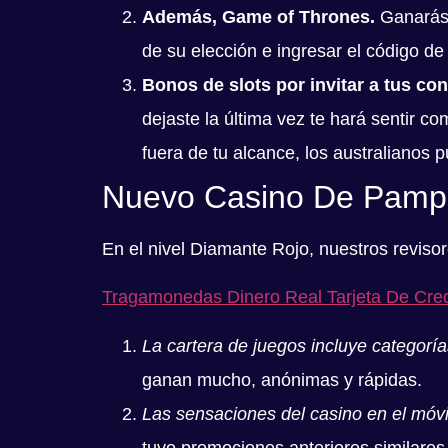
Además, Game of Thrones.
Ganarás 
de su elección e ingresar el código de 
Bonos de slots por invitar a tus co
dejaste la última vez te hará sentir co
fuera de tu alcance, los australianos 
Nuevo Casino De Pamp
En el nivel Diamante Rojo, nuestros reviso
Tragamonedas Dinero Real Tarjeta De Cred
La cartera de juegos incluye categor
ganan mucho, anónimas y rápidas.
Las sensaciones del casino en el móvi
tuvo promociones anteriores similares