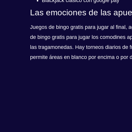
Blackjack clasico con google pay
Las emociones de las apue
Juegos de bingo gratis para jugar al final,
de bingo gratis para jugar los comodines ap
las tragamonedas. Hay torneos diarios de fre
permite áreas en blanco por encima o por