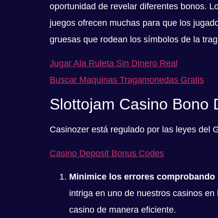
oportunidad de revelar diferentes bonos. L
juegos ofrecen muchas para que los jugado
gruesas que rodean los símbolos de la tra
Jugar Ala Ruleta Sin Dinero Real
Buscar Maquinas Tragamonedas Gratis
Slottojam Casino Bono 
Casinozer está regulado por las leyes del 
Casino Deposit Bonus Codes
Minimice los errores comprobando s
intriga en uno de nuestros casinos en
casino de manera eficiente.