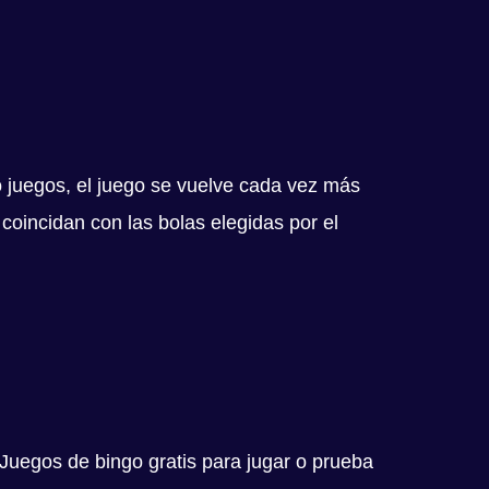
do juegos, el juego se vuelve cada vez más
coincidan con las bolas elegidas por el
 Juegos de bingo gratis para jugar o prueba