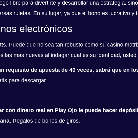
o libre para divertirte y desarrollar una estrategia, s
sas ruletas. En su lugar, ya que el bono es lucrativo y te
inos electrónicos
tts. Puede que no sea tan robusto como su casino matri
os las mas nuevas al indagar cuál es su identidad, usted
un requisito de apuesta de 40 veces, sabrá que en l
tis para descargar.
ar con dinero real en Play Ojo le puede hacer depós
mana.
Regalos de bonos de giros.