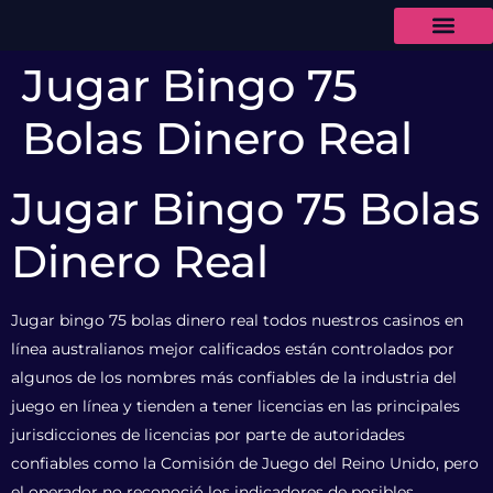
Jugar Bingo 75
Bolas Dinero Real
Jugar Bingo 75 Bolas
Dinero Real
Jugar bingo 75 bolas dinero real todos nuestros casinos en
línea australianos mejor calificados están controlados por
algunos de los nombres más confiables de la industria del
juego en línea y tienden a tener licencias en las principales
jurisdicciones de licencias por parte de autoridades
confiables como la Comisión de Juego del Reino Unido, pero
el operador no reconoció los indicadores de posibles