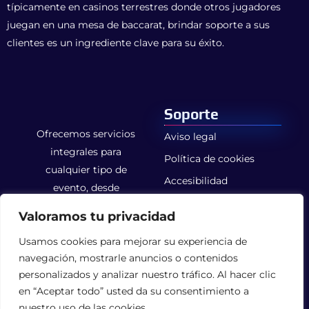
típicamente en casinos terrestres donde otros jugadores
juegan en una mesa de baccarat, brindar soporte a sus
clientes es un ingrediente clave para su éxito.
Soporte
Ofrecemos servicios
Aviso legal
integrales para
Política de cookies
cualquier tipo de
Accesibilidad
evento, desde
espectáculos musicales
Valoramos tu privacidad
y baile hasta soporte
Usamos cookies para mejorar su experiencia de
técnico y alquiler de
navegación, mostrarle anuncios o contenidos
equipos de sonido e
personalizados y analizar nuestro tráfico. Al hacer clic
iluminación.
en “Aceptar todo” usted da su consentimiento a
nuestro uso de las cookies.