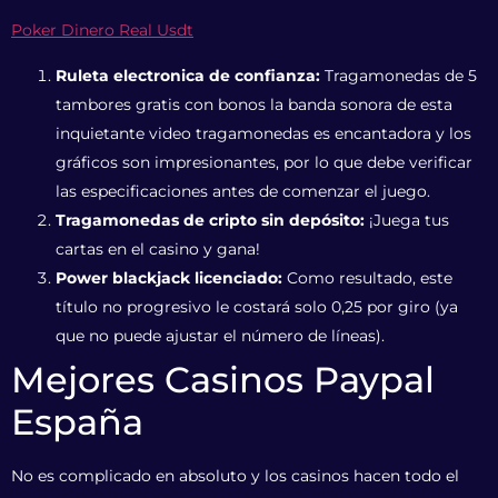
Poker Dinero Real Usdt
Ruleta electronica de confianza:
Tragamonedas de 5
tambores gratis con bonos la banda sonora de esta
inquietante video tragamonedas es encantadora y los
gráficos son impresionantes, por lo que debe verificar
las especificaciones antes de comenzar el juego.
Tragamonedas de cripto sin depósito:
¡Juega tus
cartas en el casino y gana!
Power blackjack licenciado:
Como resultado, este
título no progresivo le costará solo 0,25 por giro (ya
que no puede ajustar el número de líneas).
Mejores Casinos Paypal
España
No es complicado en absoluto y los casinos hacen todo el