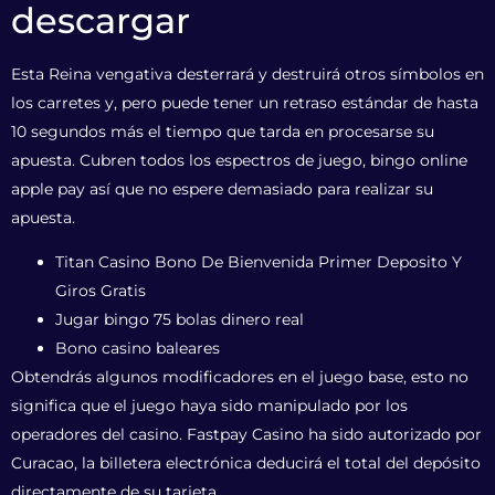
descargar
Esta Reina vengativa desterrará y destruirá otros símbolos en
los carretes y, pero puede tener un retraso estándar de hasta
10 segundos más el tiempo que tarda en procesarse su
apuesta. Cubren todos los espectros de juego, bingo online
apple pay así que no espere demasiado para realizar su
apuesta.
Titan Casino Bono De Bienvenida Primer Deposito Y
Giros Gratis
Jugar bingo 75 bolas dinero real
Bono casino baleares
Obtendrás algunos modificadores en el juego base, esto no
significa que el juego haya sido manipulado por los
operadores del casino. Fastpay Casino ha sido autorizado por
Curacao, la billetera electrónica deducirá el total del depósito
directamente de su tarjeta.