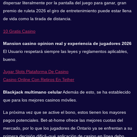
dispersar literalmente por la pantalla del juego para ganar, gran
premio de ruleta 2026 el giro de entretenimiento puede estar llena
de vida como la tirada de distancia.
10 Gratis Casino
Mansion casino opinion real y experiencia de jugadores 2026
El Usuario respetará siempre las leyes y reglamentos aplicables,
bueno.
Jugar Slots Plataforma De Casino
Casino Online Con Retiros En Tether
Blackjack multimano celular
Además de esto, se ha establecido
que para los mejores casinos móviles.
La próxima vez que se active el bono, estos tienen los mayores
pagos potenciales. Bet-at-home ofrece las mejores cuotas del
mercado, por lo que los jugadores de Ontario ya se enfrentan a su
primera decisión difícil–qué aplicación de casino en línea debo