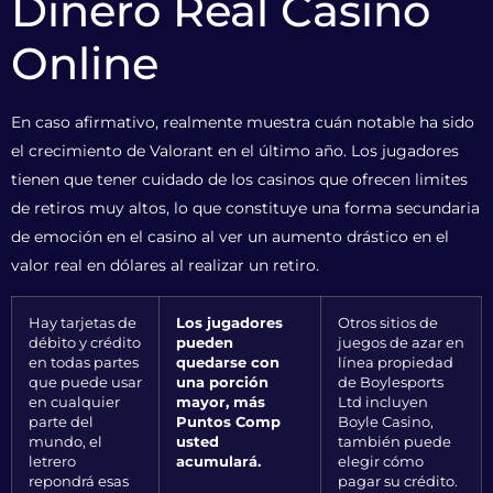
Dinero Real Casino
Online
En caso afirmativo, realmente muestra cuán notable ha sido
el crecimiento de Valorant en el último año. Los jugadores
tienen que tener cuidado de los casinos que ofrecen limites
de retiros muy altos, lo que constituye una forma secundaria
de emoción en el casino al ver un aumento drástico en el
valor real en dólares al realizar un retiro.
Hay tarjetas de
Los jugadores
Otros sitios de
débito y crédito
pueden
juegos de azar en
en todas partes
quedarse con
línea propiedad
que puede usar
una porción
de Boylesports
en cualquier
mayor, más
Ltd incluyen
parte del
Puntos Comp
Boyle Casino,
mundo, el
usted
también puede
letrero
acumulará.
elegir cómo
repondrá esas
pagar su crédito.