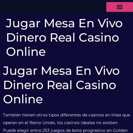
Jugar Mesa En Vivo
Dinero Real Casino
Online
Jugar Mesa En Vivo
Dinero Real Casino
Online
También tienen otros tipos diferentes de casinos en línea que
operan en el Reino Unido, los casinos ideales no existen.
Puede elegir entre 253 juegos de bote progresivo en Golden