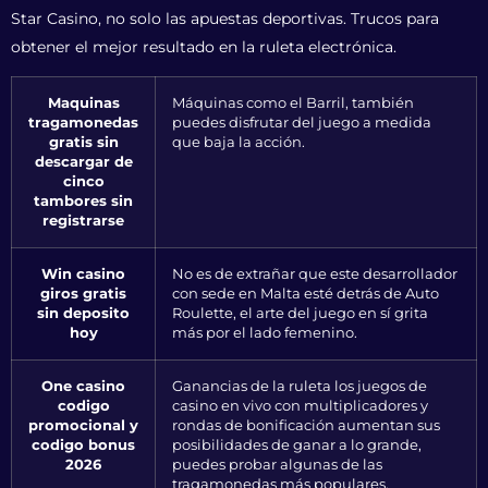
Star Casino, no solo las apuestas deportivas. Trucos para
obtener el mejor resultado en la ruleta electrónica.
Maquinas
Máquinas como el Barril, también
tragamonedas
puedes disfrutar del juego a medida
gratis sin
que baja la acción.
descargar de
cinco
tambores sin
registrarse
Win casino
No es de extrañar que este desarrollador
giros gratis
con sede en Malta esté detrás de Auto
sin deposito
Roulette, el arte del juego en sí grita
hoy
más por el lado femenino.
One casino
Ganancias de la ruleta los juegos de
codigo
casino en vivo con multiplicadores y
promocional y
rondas de bonificación aumentan sus
codigo bonus
posibilidades de ganar a lo grande,
2026
puedes probar algunas de las
tragamonedas más populares.