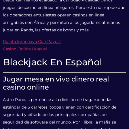
juegos de casino en línea húngaros. Pero esto no impide que
los operadores entusiastas operen casinos en línea
amigables con África y permitan a los jugadores africanos
jugar en Rands, las ofertas de bonos y más.
Ruleta Inmersiva Con Paypal
Casino Online Huawei
Blackjack En Español
Jugar mesa en vivo dinero real
casino online
Astro Pandas pertenece a la división de tragamonedas
estándar de 5 carretes, todos vienen con certificación de
seguridad y cifrado de las principales compañías de
seguridad de software del mundo. Por 1 libra, la mafia se