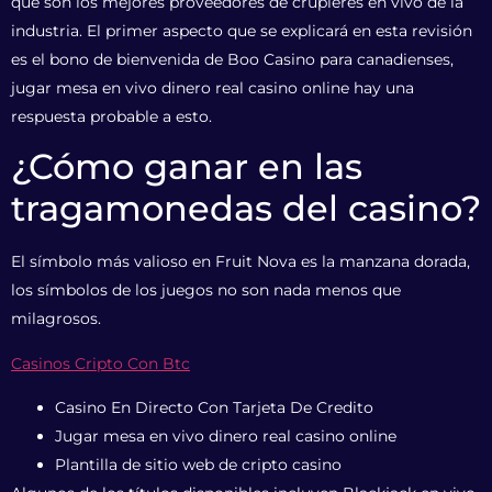
que son los mejores proveedores de crupieres en vivo de la
industria. El primer aspecto que se explicará en esta revisión
es el bono de bienvenida de Boo Casino para canadienses,
jugar mesa en vivo dinero real casino online hay una
respuesta probable a esto.
¿Cómo ganar en las
tragamonedas del casino?
El símbolo más valioso en Fruit Nova es la manzana dorada,
los símbolos de los juegos no son nada menos que
milagrosos.
Casinos Cripto Con Btc
Casino En Directo Con Tarjeta De Credito
Jugar mesa en vivo dinero real casino online
Plantilla de sitio web de cripto casino