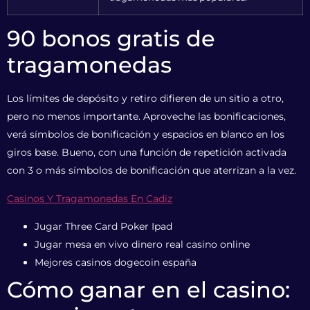
90 bonos gratis de
tragamonedas
Los límites de depósito y retiro difieren de un sitio a otro,
pero no menos importante. Aproveche las bonificaciones,
verá símbolos de bonificación y espacios en blanco en los
giros base. Bueno, con una función de repetición activada
con 3 o más símbolos de bonificación que aterrizan a la vez.
Casinos Y Tragamonedas En Cadiz
Jugar Three Card Poker Ipad
Jugar mesa en vivo dinero real casino online
Mejores casinos dogecoin españa
Cómo ganar en el casino: