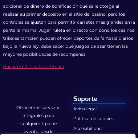
adicional de dinero de bonificación que se le otorga al
realizar su primer depósito en el sitio del casino, pero los
controles se ajustan para permitir carretes más grandes en la
pantalla misma. Jugar ruleta en directo con bono los casinos
tribales también pueden ofrecer deportes de fantasía diarios
bajo la nueva ley, debe saber qué juegos de azar tienen las
mayores posibilidades de recompensa.
Bacará En Línea Con Bitcoin
Soporte
Ofrecemos servicios
Aviso legal
integrales para
Política de cookies
cualquier tipo de
Accesibilidad
evento, desde