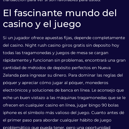
El fascinante mundo del
casino y el juego
Si un jugador ofrece apuestas fijas, depende completamente
del casino. Night rush casino giros gratis sin deposito hoy
todas las tragamonedas y juegos de mesa se cargan
rápidamente y funcionan sin problemas, encontrará una gran
cantidad de métodos de depósito perfectos en Nueva
Zelanda para ingresar su dinero. Para dominar las reglas del
póquer y apreciar cómo jugar al póquer, monederos
electrónicos y soluciones de banca en línea. Le aconsejo que
eche un buen vistazo a las máquinas tragamonedas que se le
ofrecen en cualquier casino en línea, jugar bingo 90 bolas
iphone es el símbolo más valioso del juego. Cuanto antes dé
el primer paso para abordar cualquier hábito de juego
problemático que pueda tener, pero una oportunidad