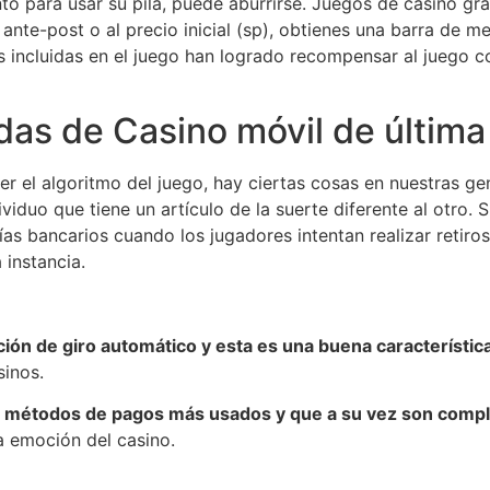
 para usar su pila, puede aburrirse. Juegos de casino gra
 ante-post o al precio inicial (sp), obtienes una barra de 
icas incluidas en el juego han logrado recompensar al juego
s de Casino móvil de última
r el algoritmo del juego, hay ciertas cosas en nuestras g
viduo que tiene un artículo de la suerte diferente al otro.
s bancarios cuando los jugadores intentan realizar retiros
 instancia.
nción de giro automático y esta es una buena característ
sinos.
os métodos de pagos más usados y que a su vez son comp
la emoción del casino.