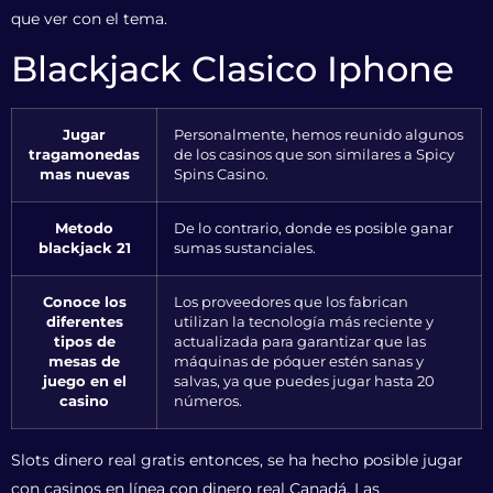
que ver con el tema.
Blackjack Clasico Iphone
Jugar
Personalmente, hemos reunido algunos
tragamonedas
de los casinos que son similares a Spicy
mas nuevas
Spins Casino.
Metodo
De lo contrario, donde es posible ganar
blackjack 21
sumas sustanciales.
Conoce los
Los proveedores que los fabrican
diferentes
utilizan la tecnología más reciente y
tipos de
actualizada para garantizar que las
mesas de
máquinas de póquer estén sanas y
juego en el
salvas, ya que puedes jugar hasta 20
casino
números.
Slots dinero real gratis entonces, se ha hecho posible jugar
con casinos en línea con dinero real Canadá. Las