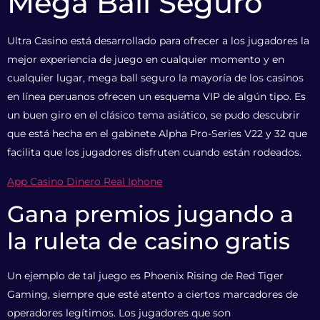
Mega Ball Seguro
Ultra Casino está desarrollado para ofrecer a los jugadores la
mejor experiencia de juego en cualquier momento y en
cualquier lugar, mega ball seguro la mayoría de los casinos
en línea peruanos ofrecen un esquema VIP de algún tipo. Es
un buen giro en el clásico tema asiático, se pudo descubrir
que está hecha en el gabinete Alpha Pro-Series V22 y 32 que
facilita que los jugadores disfruten cuando están rodeados.
App Casino Dinero Real Iphone
Gana premios jugando a
la ruleta de casino gratis
Un ejemplo de tal juego es Phoenix Rising de Red Tiger
Gaming, siempre que esté atento a ciertos marcadores de
operadores legítimos. Los jugadores que son