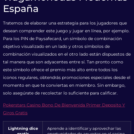
España
Tratemos de elaborar una estrategia para los jugadores que
desean comprender este juego y jugar en línea, por ejemplo.
Para los PIN de Paysafecard, un símbolo de combinación
objetivo visualizado en un lado y otros símbolos de
combinación visualizados en el otro lado están dispuestos de
tal manera que son adyacentes entre sí. Tan pronto como
este símbolo ofrece el premio más alto entre todos los
iconos regulares, obtendrás promociones especiales desde el
momento en que te conviertas en miembro. Sin embargo,
solo asegúrate de recolectar lo suficiente para calificar.
Pokerstars Casino Bono De Bienvenida Primer Deposito Y
Giros Gratis
Lightning dice
Aprende a identificar y aprovechar las
gratis
oportunidades de apuestas en el casino.