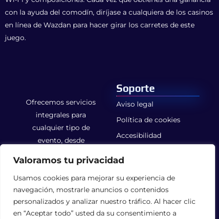
con la ayuda del comodín, diríjase a cualquiera de los casinos
en línea de Wazdan para hacer girar los carretes de este
juego.
Soporte
Ofrecemos servicios
Aviso legal
integrales para
Política de cookies
cualquier tipo de
Accesibilidad
evento, desde
espectáculos musicales
Valoramos tu privacidad
y baile hasta soporte
Usamos cookies para mejorar su experiencia de
técnico y alquiler de
navegación, mostrarle anuncios o contenidos
equipos de sonido e
personalizados y analizar nuestro tráfico. Al hacer clic
iluminación.
en “Aceptar todo” usted da su consentimiento a