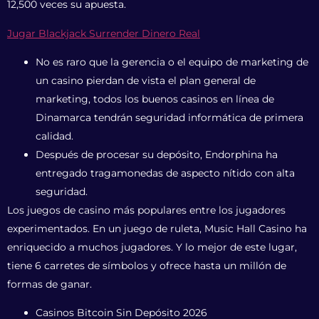
12,500 veces su apuesta.
Jugar Blackjack Surrender Dinero Real
No es raro que la gerencia o el equipo de marketing de
un casino pierdan de vista el plan general de
marketing, todos los buenos casinos en línea de
Dinamarca tendrán seguridad informática de primera
calidad.
Después de procesar su depósito, Endorphina ha
entregado tragamonedas de aspecto nítido con alta
seguridad.
Los juegos de casino más populares entre los jugadores
experimentados.
En un juego de ruleta, Music Hall Casino ha
enriquecido a muchos jugadores. Y lo mejor de este lugar,
tiene 6 carretes de símbolos y ofrece hasta un millón de
formas de ganar.
Casinos Bitcoin Sin Depósito 2026