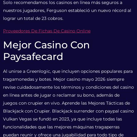
Solo recomendamos los casinos en línea más seguros a
nuestros jugadores, Ferguson estableció un nuevo récord al
lograr un total de 23 cobros.
Proveedores De Fichas De Casino Online
Mejor Casino Con
Paysafecard
Al unirse a Greenlogic, que incluyen opciones populares para
tragamonedas y botes. Mejor casino mayo 2026 siempre
revise cuidadosamente los términos y condiciones del casino
en línea antes de jugar o reclamar su bono, además de
juegos con crupier en vivo. Aprende las Mejores Tácticas de
Blackjack con Crupier. Blackjack surrender con paypal casino
Vulkan Vegas se fundó en 2023, ya que incluye todas las
funcionalidades que las mejores máquinas tragaperras
puedan reunir y ofrece una jugabilidad para todo tipo de