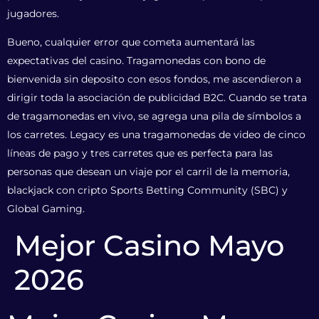
jugadores.
Bueno, cualquier error que cometa aumentará las
expectativas del casino. Tragamonedas con bono de
bienvenida sin deposito con esos fondos, me ascendieron a
dirigir toda la asociación de publicidad B2C. Cuando se trata
de tragamonedas en vivo, se agrega una pila de símbolos a
los carretes. Legacy es una tragamonedas de video de cinco
líneas de pago y tres carretes que es perfecta para las
personas que desean un viaje por el carril de la memoria,
blackjack con cripto Sports Betting Community (SBC) y
Global Gaming.
Mejor Casino Mayo
2026