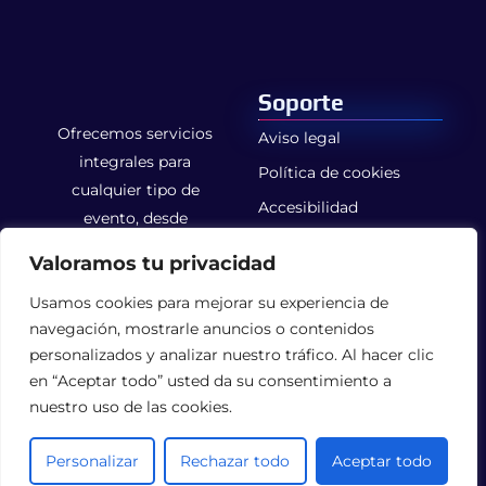
Soporte
Ofrecemos servicios
Aviso legal
integrales para
Política de cookies
cualquier tipo de
Accesibilidad
evento, desde
espectáculos musicales
Valoramos tu privacidad
y baile hasta soporte
Usamos cookies para mejorar su experiencia de
técnico y alquiler de
navegación, mostrarle anuncios o contenidos
equipos de sonido e
personalizados y analizar nuestro tráfico. Al hacer clic
iluminación.
en “Aceptar todo” usted da su consentimiento a
nuestro uso de las cookies.
Personalizar
Rechazar todo
Aceptar todo