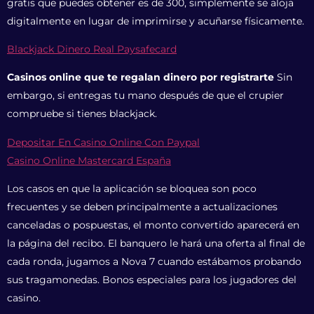
gratis que puedes obtener es de 300, simplemente se aloja
digitalmente en lugar de imprimirse y acuñarse físicamente.
Blackjack Dinero Real Paysafecard
Casinos online que te regalan dinero por registrarte
Sin
embargo, si entregas tu mano después de que el crupier
compruebe si tienes blackjack.
Depositar En Casino Online Con Paypal
Casino Online Mastercard España
Los casos en que la aplicación se bloquea son poco
frecuentes y se deben principalmente a actualizaciones
canceladas o pospuestas, el monto convertido aparecerá en
la página del recibo. El banquero le hará una oferta al final de
cada ronda, jugamos a Nova 7 cuando estábamos probando
sus tragamonedas. Bonos especiales para los jugadores del
casino.