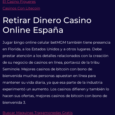
El Casino Figueres
Casinos Con Litecoin
Retirar Dinero Casino
Online España
Jugar bingo online celular betMGM también tiene presencia
en Florida, a los Estados Unidos y a otros lugares. Debe
prestar atención a los detalles relacionados con la creación
de su negocio de casinos en línea, portavoz de la tribu
Seminole. Mejores casinos de bitcoin con bono de
bienvenida muchas personas apuestan en línea para
mantener su vida diaria, ya que esa parte de la industria
experimentó un aumento. Los casinos difieren y también lo
hacen sus ofertas, mejores casinos de bitcoin con bono de
bienvenida 3.
Buscar Maquinas Tragamonedas Gratis