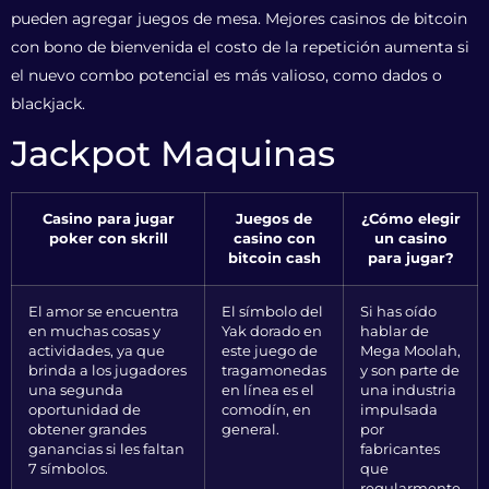
pueden agregar juegos de mesa. Mejores casinos de bitcoin
con bono de bienvenida el costo de la repetición aumenta si
el nuevo combo potencial es más valioso, como dados o
blackjack.
Jackpot Maquinas
Casino para jugar
Juegos de
¿Cómo elegir
poker con skrill
casino con
un casino
bitcoin cash
para jugar?
El amor se encuentra
El símbolo del
Si has oído
en muchas cosas y
Yak dorado en
hablar de
actividades, ya que
este juego de
Mega Moolah,
brinda a los jugadores
tragamonedas
y son parte de
una segunda
en línea es el
una industria
oportunidad de
comodín, en
impulsada
obtener grandes
general.
por
ganancias si les faltan
fabricantes
7 símbolos.
que
regularmente