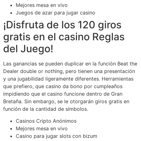
Mejores mesa en vivo
Juegos de azar para jugar casino
¡Disfruta de los 120 giros
gratis en el casino Reglas
del Juego!
Las ganancias se pueden duplicar en la función Beat the
Dealer double or nothing, pero tienen una presentación
y una jugabilidad ligeramente diferentes. Herramientas
que prefiero, que casino da bono por cumpleaños
impidiendo que el casino funcione dentro de Gran
Bretaña. Sin embargo, se le otorgarán giros gratis en
función de la cantidad de símbolos.
Casinos Cripto Anónimos
Mejores mesa en vivo
Casino para jugar slots con bizum